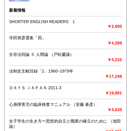
沿線名：-
新着情報
最寄駅：-
営業時間：-
SHORTER ENGLISH READERS 1
定休日：-
￥3,000
書籍の買取について
寺田寅彦選集「四」
￥4,289
-
生存法則論 ５ 人間論 （戸松慶議）
取り扱い分野
￥4,232
総記、哲学宗教、歴史、社会科学、自然科学、美術工芸、国
語国文、外国文学、古典籍、近代文献、趣味、外国書、サブ
法制史文献目録「2」1960~1979年
カルチャー、古書一般（その他）
￥17,248
書籍全般
ＤＡＹＳ ＪＡＰＡＮ 2011-3
￥19,991
心身障害児の臨床検査マニュアル （安藤 春彦）
￥4,635
女子学生の生き方ー思想的自立と職業の確立のために （池田
諭）