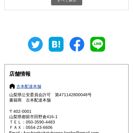
すべて表示
石川県
福井県
800円
800円
山梨県
長野県
800円
800円
岐阜県
静岡県
800円
800円
愛知県
三重県
800円
800円
滋賀県
京都府
800円
800円
大阪府
兵庫県
800円
800円
店舗情報
奈良県
和歌山県
800円
800円
古本配達本舗
山梨県公安委員会許可 第471142800048号
鳥取県
島根県
800円
800円
書籍商 古本配達本舗
岡山県
広島県
800円
800円
〒402-0001
山梨県都留市田野倉416-1
ＴＥＬ：050-3590-4483
山口県
徳島県
800円
800円
ＦＡＸ：0554-23-6606
Email：furuhonhaitatuhonpo.kosho@gmail.com