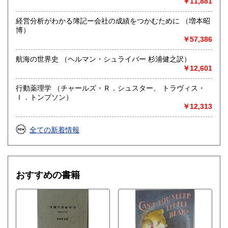
￥11,881
経営分析がわかる簿記ー会社の成績をつかむために （増本昭
博）
￥57,386
航海の世界史 （ヘルマン・シュライバー 杉浦健之訳）
￥12,601
行動薬理学 （チャールズ・Ｒ．シュスター、 トラヴィス・
Ｉ．トンプソン）
￥12,313
全ての新着情報
おすすめの書籍