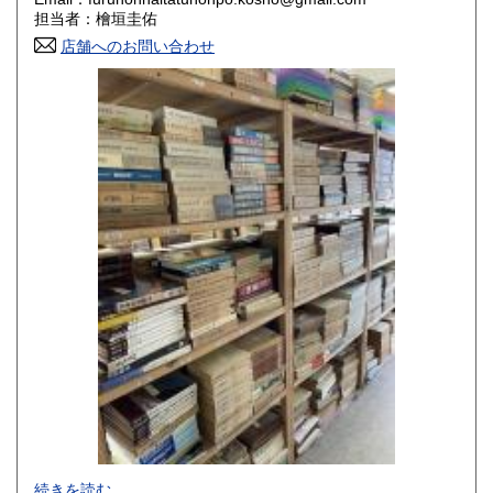
香川県
愛媛県
800円
800円
担当者：檜垣圭佑
店舗へのお問い合わせ
高知県
福岡県
800円
800円
佐賀県
長崎県
800円
800円
熊本県
大分県
800円
800円
宮崎県
鹿児島県
800円
800円
沖縄県
1,500円
-
続きを読む