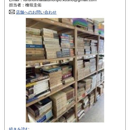
香川県
愛媛県
800円
800円
担当者：檜垣圭佑
店舗へのお問い合わせ
高知県
福岡県
800円
800円
佐賀県
長崎県
800円
800円
熊本県
大分県
800円
800円
宮崎県
鹿児島県
800円
800円
沖縄県
1,500円
-
続きを読む