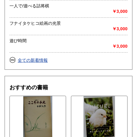
一人で/遊べる詰将棋
￥3,000
フナイタケヒコ絵画の光景
￥3,000
遊び時間
￥3,000
全ての新着情報
おすすめの書籍