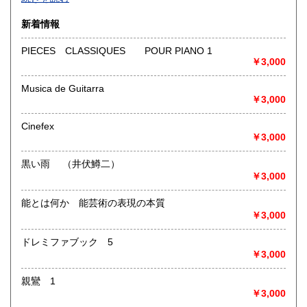
沿線名：-
新着情報
最寄駅：-
営業時間：-
PIECES CLASSIQUES POUR PIANO 1
定休日：-
￥3,000
書籍の買取について
Musica de Guitarra
￥3,000
-
Cinefex
取り扱い分野
￥3,000
総記、哲学宗教、歴史、社会科学、自然科学、美術工芸、国
語国文、外国文学、古典籍、近代文献、趣味、外国書、サブ
黒い雨 （井伏鱒二）
カルチャー、古書一般（その他）
￥3,000
書籍全般
能とは何か 能芸術の表現の本質
￥3,000
ドレミファブック 5
￥3,000
親鸞 1
￥3,000