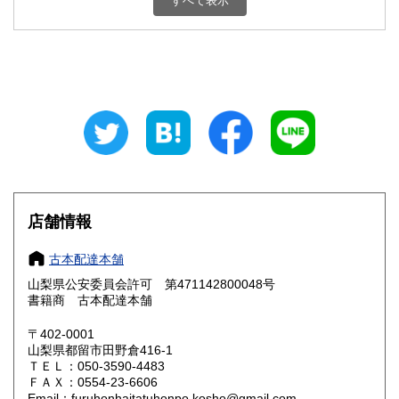
すべて表示
石川県
福井県
800円
800円
山梨県
長野県
800円
800円
岐阜県
静岡県
800円
800円
愛知県
三重県
800円
800円
滋賀県
京都府
800円
800円
大阪府
兵庫県
800円
800円
店舗情報
奈良県
和歌山県
800円
800円
古本配達本舗
山梨県公安委員会許可 第471142800048号
鳥取県
島根県
800円
800円
書籍商 古本配達本舗
岡山県
広島県
800円
800円
〒402-0001
山梨県都留市田野倉416-1
ＴＥＬ：050-3590-4483
山口県
徳島県
800円
800円
ＦＡＸ：0554-23-6606
Email：furuhonhaitatuhonpo.kosho@gmail.com