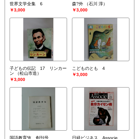
世界文学全集 6
森?外
（石川 淳）
￥3,000
￥3,000
子どもの伝記 17 リンカー
こどものとも 4
ン
（松山市造）
￥3,000
￥3,000
国語教育攷 創刊号
日経ビジネス Associe