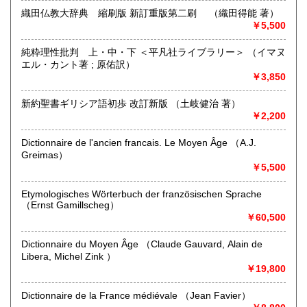
織田仏教大辞典 縮刷版 新訂重版第二刷 （織田得能 著）
￥5,500
哲学・仏教を中心に人文書（和書・洋書）を専門に扱ってお
ります。
純粋理性批判 上・中・下 ＜平凡社ライブラリー＞ （イマヌ
その分野につきましては、買取も積極的に行っておりますの
エル・カント著 ; 原佑訳）
で、
￥3,850
売買ともにご利用ください。
新約聖書ギリシア語初歩 改訂新版 （土岐健治 著）
沿線名：東京メトロ 丸ノ内線
￥2,200
最寄駅：本郷三丁目駅
営業時間：午前の部10:00～12:30 午後の部15:00～18:00
定休日：日曜日・祝日,火曜日は不定休
Dictionnaire de l'ancien francais. Le Moyen Âge （A.J.
Greimas）
￥5,500
書籍の買取について
哲学、仏教書に関する和・洋書につきましては、積極的に買
Etymologisches Wörterbuch der französischen Sprache
い取りしております。専門分野につきましては、長年の経験
（Ernst Gamillscheg）
と知識から、誠実に査定・評価させていただきます。また、
￥60,500
その他のジャンルにつきましても丁寧に査定させていただき
ます。
Dictionnaire du Moyen Âge （Claude Gauvard, Alain de
Libera, Michel Zink ）
まずはご連絡ください。その際は、おおよその量と、主だっ
￥19,800
た内容等をお知らせください。ご面倒でなければ、書棚を画
像にとって、メール等でお送りいただければ助かります。
Dictionnaire de la France médiévale （Jean Favier）