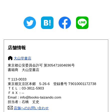
山梨県
長野県
600円
600円
岐阜県
静岡県
600円
600円
愛知県
三重県
600円
600円
滋賀県
京都府
600円
600円
大阪府
兵庫県
600円
600円
店舗情報
奈良県
和歌山県
600円
600円
大山堂書店
東京都公安委員会許可 第305471604696号
鳥取県
島根県
600円
600円
書籍商 大山堂書店
岡山県
広島県
600円
600円
〒113-0033
東京都文京区本郷 5-26-6 登録番号 T9010001172738
ＴＥＬ：03-3811-5903
山口県
徳島県
600円
600円
ＦＡＸ：--
Email：info@books-taizando.com
香川県
愛媛県
600円
600円
担当者：石橋 丈史
店舗へのお問い合わせ
高知県
福岡県
600円
600円