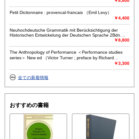
￥8,800
取り扱い分野
Petit Dictionnaire : provencal-francais （Emil Levy）
哲学宗教、歴史、自然科学、美術工芸、外国書
￥4,400
Neuhochdeutsche Grammatik mit Berücksichtigung der
Historischen Entwickelung der Deutschen Sprache 2Bdn.
Rep. Neudruck der 3.Aufl. 1895 （Friedrich Blatz）
￥8,800
The Anthropology of Performance ＜Performance studies
series＞ New ed （Victor Turner ; preface by Richard
Schechner）
￥3,300
全ての新着情報
おすすめの書籍