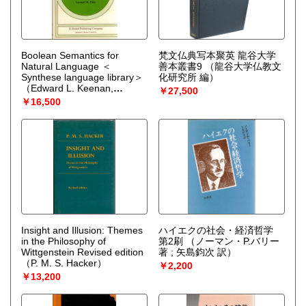
Boolean Semantics for
梵文仏典写本聚英 龍谷大学
Natural Language ＜
善本叢書9
（龍谷大学仏教文
Synthese language library＞
化研究所 編）
（Edward L. Keenan,
￥27,500
Leonard M. Faltz）
￥16,500
Insight and Illusion: Themes
ハイエクの社会・経済哲学
in the Philosophy of
第2刷
（ノーマン・P.バリー
Wittgenstein Revised edition
著 ; 矢島鈞次 訳）
（P. M. S. Hacker）
￥2,200
￥13,200