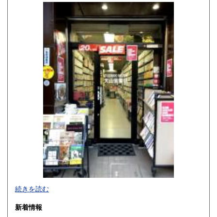
佐賀県
長崎県
600円
600円
熊本県
大分県
600円
600円
宮崎県
鹿児島県
600円
600円
沖縄県
600円
続きを読む
新着情報