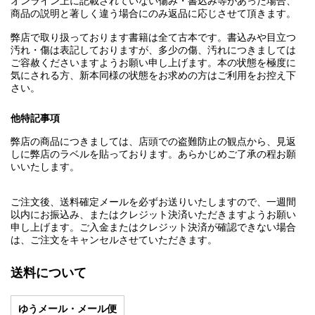
オンライン上に記載されていない傷み・書込み等があった場合、
商品の説明と著しく違う場合にのみ返品に応じさせて頂きます。
弊店で取り扱っております書籍は全て古本です。書込みや目立つ
汚れ・傷は表記しておりますが、多少の傷、汚れにつきましては
ご容赦くださいますようお願い申し上げます。本の状態を極度に
気にされる方、新本同様の状態をお求めの方はご利用をお控え下
さい。
他特記事項
弊店の商品につきましては、店頭での盗難防止の観点から、見返
しに弊店のラベルを貼っております。あらかじめご了承の程お願
いいたします。
ご注文後、送料確定メールを必ずお送りいたしますので、一週間
以内にお振込み、またはクレジット決済いただきますようお願い
申し上げます。ご入金またはクレジット決済が確認できない場合
は、ご注文をキャンセルさせていただきます。
送料について
ゆうメール・メール便