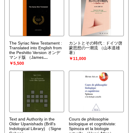
The Syriac New Testament :
カントとその時代 : ドイツ啓
Translated into English from
蒙思想の一潮流
（山本道雄
the Peshitto Version オンデ
著）
マンド版
（James
￥11,000
Murdock）
￥5,500
Text and Authority in the
Cours de philosophie
Older Upanishads (Brill's
biologique et cognitiviste:
Indological Library)
（Signe
Spinoza et la biologie