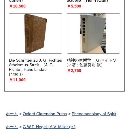
Cohen）
actuelle
（Henri Atlan）
￥16,500
￥5,500
Die Schriften zu J. G. Fichtes
精神の生態学
（G.ベイトソ
Atheismus-Streit.
（J. G.
ン 著 ; 佐藤良明 訳）
Fichte ; Hans Lindau
￥2,750
(hrsg.)）
￥11,000
ホーム
Oxford Clarendon Press
Phenomenology of Spirit
ホーム
G.W.F. Hegel ; A.V. Miller (tr.)