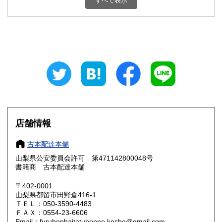
すべて表示
石川県
福井県
800円
800円
山梨県
長野県
800円
800円
岐阜県
静岡県
800円
800円
愛知県
三重県
800円
800円
滋賀県
京都府
800円
800円
大阪府
兵庫県
800円
800円
店舗情報
奈良県
和歌山県
800円
800円
古本配達本舗
山梨県公安委員会許可 第471142800048号
鳥取県
島根県
800円
800円
書籍商 古本配達本舗
岡山県
広島県
800円
800円
〒402-0001
山梨県都留市田野倉416-1
ＴＥＬ：050-3590-4483
山口県
徳島県
800円
800円
ＦＡＸ：0554-23-6606
Email：furuhonhaitatuhonpo.kosho@gmail.com