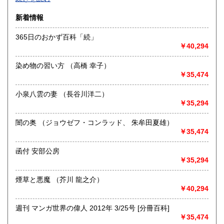
沿線名：-
新着情報
最寄駅：-
営業時間：-
365日のおかず百科「続」
定休日：-
￥40,294
書籍の買取について
染め物の習い方 （高橋 幸子）
-
￥35,474
小泉八雲の妻 （長谷川洋二）
取り扱い分野
￥35,294
総記、哲学宗教、歴史、社会科学、自然科学、美術工芸、国
語国文、外国文学、古典籍、近代文献、趣味、外国書、サブ
闇の奥 （ジョウゼフ・コンラッド、 朱牟田夏雄）
カルチャー、古書一般（その他）
￥35,474
書籍全般
函付 安部公房
￥35,294
煙草と悪魔 （芥川 龍之介）
￥40,294
週刊 マンガ世界の偉人 2012年 3/25号 [分冊百科]
￥35,474