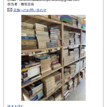
香川県
愛媛県
800円
800円
担当者：檜垣圭佑
店舗へのお問い合わせ
高知県
福岡県
800円
800円
佐賀県
長崎県
800円
800円
熊本県
大分県
800円
800円
宮崎県
鹿児島県
800円
800円
沖縄県
1,500円
-
続きを読む