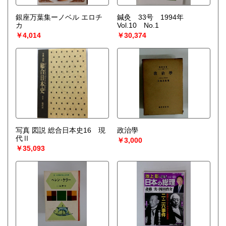
銀座万葉集ーノベル エロチ
鍼灸 33号 1994年
カ
Vol.10 No.1
￥4,014
￥30,374
写真 図説 総合日本史16 現
政治學
代Ⅱ
￥3,000
￥35,093