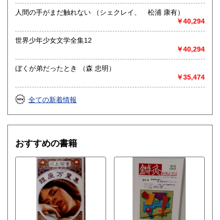
人間の手がまだ触れない （シェクレイ、 松浦 康有）
￥40,294
世界少年少女文学全集12
￥40,294
ぼくが弟だったとき （森 忠明）
￥35,474
全ての新着情報
おすすめの書籍