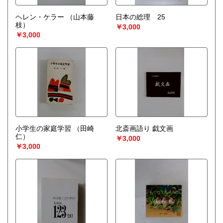
ヘレン・ケラー
（山本藤
日本の総理 25
枝）
￥3,000
￥3,000
小学生の家庭学習
（田崎
北斎画語り 戯文画
仁）
￥3,000
￥3,000