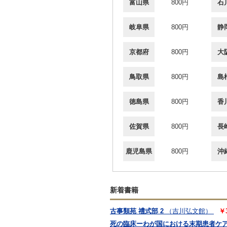
富山県
800円
石
岐阜県
800円
静
京都府
800円
大
鳥取県
800円
島
徳島県
800円
香
佐賀県
800円
長
鹿児島県
800円
沖
新着書籍
古事類苑 禮式部 2
（吉川弘文館）
￥
死の臨床ーわが国における末期患者ケ