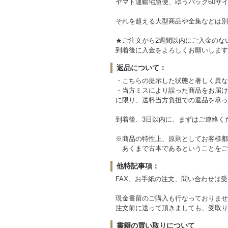
ヤマト運輸宅急便、ゆうパック60サイ
それを超える大型商品や全集などは別
★ご注文から2週間以内にご入金のな
到着後に入金をよろしくお願いします
返品について：
・こちらの提示した状態と著しく異な
・当方ミスにより誤った商品をお届け
に限り、送料当方負担での返品を承っ
到着後、3日以内に、まずはご連絡く
※商品の特性上、原則としてお客様都
あくまで古本であるということをご
他特記事項：
FAX、お手紙の注文、問い合わせは
現金書留のご購入も行なっておりませ
注文前に送って頂きましても、受取り
書籍の買い取りについて