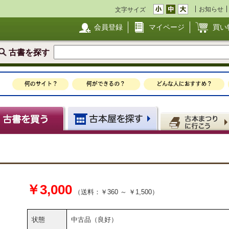
お知らせ
文字サイズ
会員登録
マイページ
買い
古書を探す
￥3,000
（送料：￥360 ～ ￥1,500）
状態
中古品（良好）