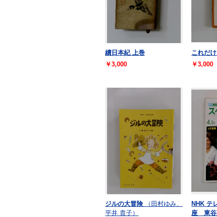
續日本紀 上巻
これだけ
￥3,000
￥3,000
ジルの大冒険
（田村ゆみ、
NHK 
平井 貴子）
座 東谷