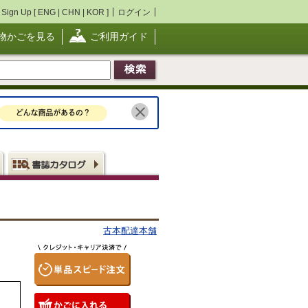
Sign Up [
ENG
|
CHN
|
KOR
]
ログイン
物かごを見る
ご利用ガイド
古本配達本舗