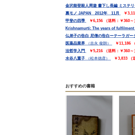
金沢能登殺人周遊 書下し長編 ミステリ
裏モノ JAPAN 2012年 11月
￥3,1
甲斐の四季
￥6,156 （送料：￥360～
Krishnamurti: The years of fulfilment
仏弟子の告白 尼僧の告白ーテーラガー
医薬品業界
（吉永 俊朗）
￥11,186
法哲学入門
￥5,216 （送料：￥360～
水谷八重子
（松本徳彦）
￥3,833 
おすすめの書籍