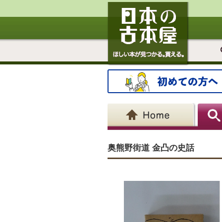
奥熊野街道 金凸の史話