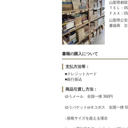
山梨県都留市
ＴＥＬ：050-
ＦＡＸ：0554
山梨県公安委
書籍商 古
書籍の購入について
支払方法等：
■クレジットカード
■銀行振込
商品引渡し方法：
ゆうメール 全国一律 360円
ゆうパケットorネコポス 全国一律 5
↓規格サイズを超える場合