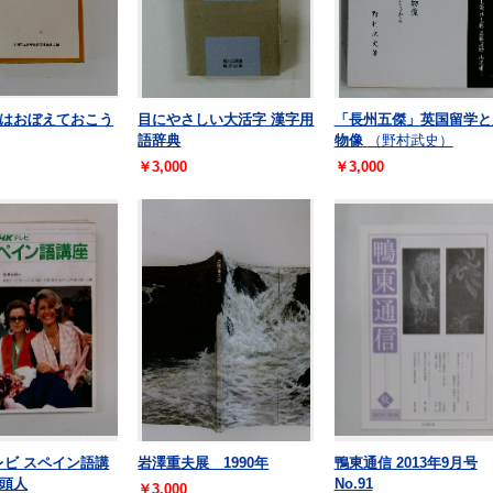
はおぼえておこう
目にやさしい大活字 漢字用
「長州五傑」英国留学と
語辞典
物像
（野村武史）
￥3,000
￥3,000
テレビ スペイン語講
岩澤重夫展 1990年
鴨東通信 2013年9月号
頭人
No.91
￥3,000