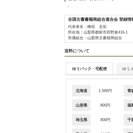
-
全国古書書籍商組合連合会 登録情
代表者名：檜垣 圭佑
所在地：山梨県都留市田野倉416-1
所属組合：山梨県古書籍商組合
送料について
ゆうパック・宅配便
ゆう
北海道
1,500円
青
山形県
800円
福
埼玉県
800円
千