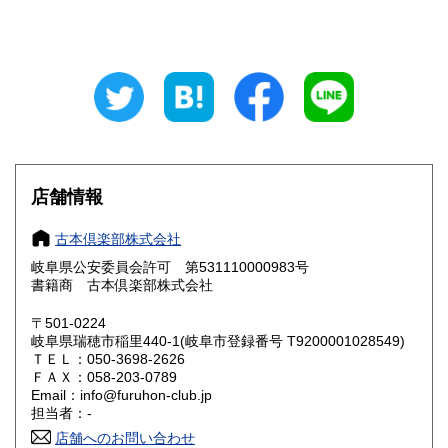
山梨県
長野県
680円
680円
岐阜県
静岡県
680円
680円
愛知県
三重県
680円
680円
滋賀県
京都府
680円
680円
店舗情報
大阪府
兵庫県
680円
680円
古本倶楽部株式会社
奈良県
和歌山県
680円
680円
岐阜県公安委員会許可 第531110000983号
書籍商 古本倶楽部株式会社
鳥取県
島根県
680円
680円
〒501-0224
岡山県
広島県
680円
680円
岐阜県瑞穂市稲里440-1(岐阜市登録番号 T9200001028549)
ＴＥＬ：050-3698-2626
ＦＡＸ：058-203-0789
山口県
徳島県
680円
680円
Email：info@furuhon-club.jp
担当者：-
香川県
愛媛県
680円
680円
店舗へのお問い合わせ