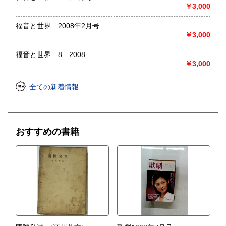
◎出張買取◎
￥3,000
○出張費無料
○出張買取は通常、東海圏のみ
福音と世界 2008年2月号
￥3,000
※お売り頂ける本の量や質が見込める場合は関東〜近畿エリ
ア要相談
福音と世界 8 2008
例
￥3,000
【1000冊以上の専門書やマニア書籍がある】
【大学の研究室の整理】
【遺品整理で古い紙モノや道具など価値の有無が分からない
全ての新着情報
ものがある】
【神社仏閣、蔵の整理、中国古典籍など査定にかなりの専門
知識を要する】
場合などお気軽にご相談ください。
おすすめの書籍
-------------------------------------------
買取専用ダイヤル
050-3698-2626
-------------------------------------------
◎宅配買取◎
○30点より宅配送料無料
○梱包用ダンボールの無料送付可能
○買取金額の概算が知りたい方は、事前査定のサービスもぜひ
ご活用下さい。