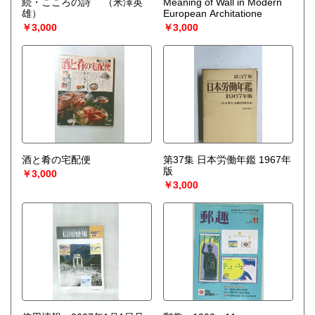
続・こころの詩
（米澤英
Meaning of Wall in Modern
雄）
European Architatione
￥3,000
￥3,000
酒と肴の宅配便
第37集 日本労働年鑑 1967年
版
￥3,000
￥3,000