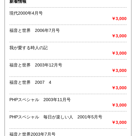
新着情報
術・アート・建築・書道・理工学・東洋医学・ビジネス書・
武道・山岳・オカルト・幻想文学・サブカルチャー・70年
現代2000年4月号
代、80年代アイドル・アニメ・漫画・雑誌・アダルト・マニ
￥3,000
ア】などオールジャンルを専門スタッフが高額査定
◎メディア商品【ジャズ・ロック・クラシック・映画・アニ
福音と世界 2006年7月号
メ・ゲーム・声優・アイドル・ビジネス・アダルト・車・バ
￥3,000
イク・鉄道・レトロ系】などのCD、DVD、Blu-ray、LP、
EP、カセット、ポスター、おもちゃ、グッズ、パンフレット
我が愛する時人の記
などマニアックなものを中心に高価買取
￥3,000
◎その他【骨董品・美術品・仏教美術・中国美術・切手・エ
福音と世界 2003年12月号
ンタイア・和本・漢籍・戦争㊙︎資料・書道具・茶道具・戦前
￥3,000
絵はがき・鳥瞰図・古地図・浮世絵・軸・拓本・印譜・エロ
グロ】など古いものの中には希少価値の高いものも多数ござ
福音と世界 2007 4
いますので価値がないと処分される前に是非 ｢古本倶楽部｣ま
￥3,000
で、お問い合わせ下さい
PHPスペシャル 2003年11月号
沿線名：-
￥3,000
最寄駅：-
営業時間：-
定休日：-
PHPスペシャル 毎日が楽しい人 2001年5月号
￥3,000
書籍の買取について
福音と世界2003年7月号