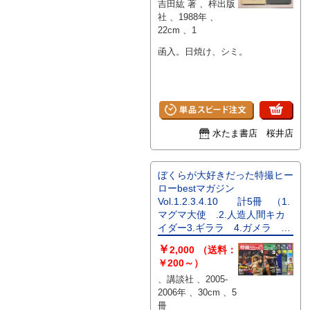
吉田紘 著 、梓出版
社 、1988年 、
22cm 、1
函入。日焼け、シミ。
水たま書店 桜井店
ぼくらが大好きだった特撮ヒー
ローbestマガジン
Vol.1.2.3.4.10 計5冊 （1.
マグマ大使 .2.人造人間キカ
イダー3.ギララ 4.ガメラ
10.怪奇大作戦） ＜Kodansha
￥
2,000
（送料：
official file magazine＞
￥200～）
、講談社 、2005-
2006年 、30cm 、5
冊