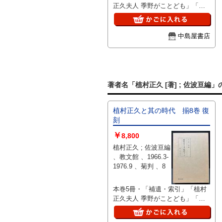
正久夫人 季野がことども」「新
補遺」、天茶丸背クロス装、函
揃、良好
中島屋書店
著者名「植村正久 [著] ; 佐波亘編
植村正久と其の時代 揃8巻 復
刻
￥
8,800
植村正久 ; 佐波亘編
、教文館 、1966.3-
1976.9 、菊判 、8
本巻5冊・「補遺・索引」「植村
正久夫人 季野がことども」「新
補遺」、天茶丸背クロス装、函
揃、良好