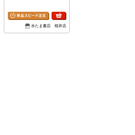
タミ。
水たま書店 桜井店