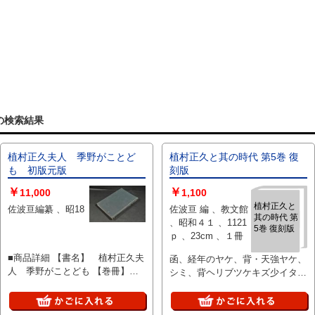
」の検索結果
植村正久夫人 季野がことど
植村正久と其の時代 第5巻 復
も 初版元版
刻版
￥
￥
11,000
1,100
植村正久と
佐波亘編纂 、昭18
佐波亘 編 、教文館
其の時代 第
、昭和４１ 、1121
5巻 復刻版
ｐ 、23cm 、１冊
■商品詳細 【書名】 植村正久夫
函、経年のヤケ、背・天強ヤケ、
人 季野がことども 【巻冊】
シミ、背ヘリブツケキズ少イタ
菊判一册 【著者】 佐波亘編纂
ミ、本体小口三方天色塗り、腹・
【成立】 昭18 ★ 教文館 ★
地少シミ、奥付頁１センチ程の黒
昭和51年の復刻版に非ず
インク？ヨゴレ、経年状態並、送