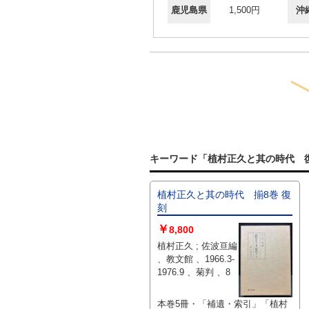
鹿児島県
1,500円
沖
キーワード「植村正久と其の時代 復
植村正久と其の時代 揃8巻 復
刻
￥
8,800
植村正久 ; 佐波亘編
、教文館 、1966.3-
1976.9 、菊判 、8
本巻5冊・「補遺・索引」「植村