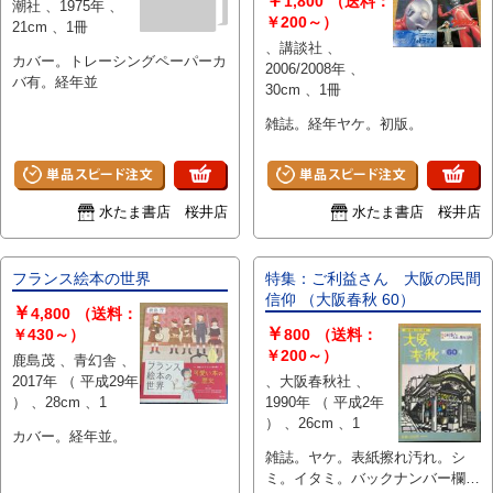
￥
1,800
（送料：
潮社 、1975年 、
￥200～）
21cm 、1冊
、講談社 、
カバー。トレーシングペーパーカ
2006/2008年 、
バ有。経年並
30cm 、1冊
雑誌。経年ヤケ。初版。
水たま書店 桜井店
水たま書店 桜井店
フランス絵本の世界
特集：ご利益さん 大阪の民間
信仰 （大阪春秋 60）
￥
4,800
（送料：
￥
￥430～）
800
（送料：
￥200～）
鹿島茂 、青幻舎 、
2017年 （ 平成29年
、大阪春秋社 、
） 、28cm 、1
1990年 （ 平成2年
） 、26cm 、1
カバー。経年並。
雑誌。ヤケ。表紙擦れ汚れ。シ
ミ。イタミ。バックナンバー欄に