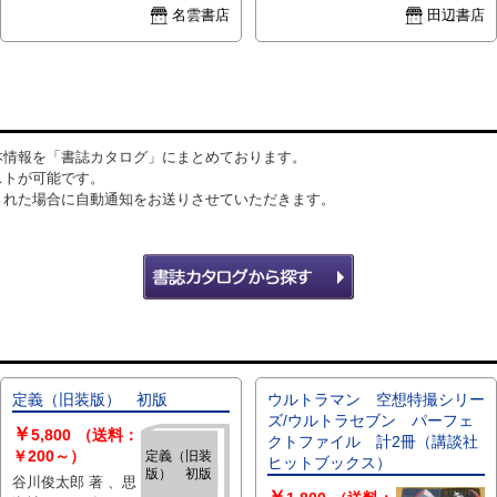
名雲書店
田辺書店
料レターパックプラス
本情報を「書誌カタログ」にまとめております。
ストが可能です。
された場合に自動通知をお送りさせていただきます。
定義（旧装版） 初版
ウルトラマン 空想特撮シリー
ズ/ウルトラセブン パーフェ
￥
5,800
（送料：
クトファイル 計2冊（講談社
￥200～）
定義（旧装
ヒットブックス）
版） 初版
谷川俊太郎 著 、思