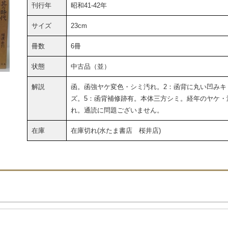
刊行年
昭和41-42年
サイズ
23cm
冊数
6冊
状態
中古品（並）
解説
函。函強ヤケ変色・シミ汚れ。2：函背に丸い凹みキ
ズ。5：函背補修跡有。本体三方シミ。経年のヤケ・
れ。通読に問題ございません。
在庫
在庫切れ(水たま書店 桜井店)