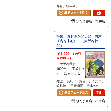
雑誌。経年並。
水たま書店 桜井店
特集：おおさかの伝説 摂津・
河内を中心に （大阪春秋
94）
￥
1,200
（送料：
￥200～）
、大阪春秋社 、
1999年 （ 平成11年
） 、26ｃｍ 、1
雑誌。表紙ヤケ変色。シミ汚れ。
値札跡。 三善貞司「摂津のかく
れ伝説」 棚橋利光「中河内の伝
説」 瀬川芳則「北河内の伝説」
出水憲己「南河内の伝説」
水たま書店 桜井店