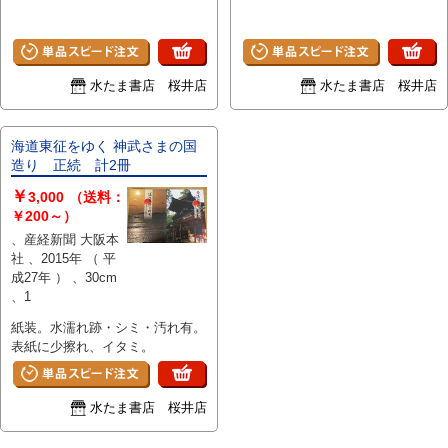
ペン書込み。
水たま書店 桜井店
水たま書店 桜井店
海道東征をゆく 神武さまの国
造り 正続 計2冊
￥
3,000
（送料：
￥200～）
、産経新聞 大阪本
社 、2015年 （ 平
成27年 ） 、30cm
、1
紙装。水濡れ跡・シミ・汚れ有。
表紙に少擦れ、イタミ。
水たま書店 桜井店