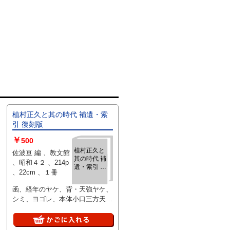
植村正久と其の時代 補遺・索
引 復刻版
￥
500
植村正久と
佐波亘 編 、教文館
其の時代 補
、昭和４２ 、214p
遺・索引 復
、22cm 、１冊
刻版
函、経年のヤケ、背・天強ヤケ、
シミ、ヨゴレ、本体小口三方天色
塗り、腹・地少シミ、経年状態
並、送料レターパックライト