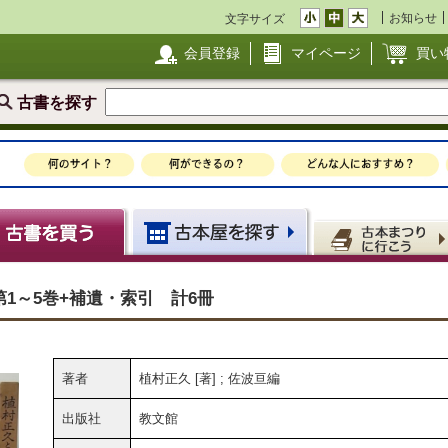
お知らせ
文字サイズ
会員登録
マイページ
買い
古書を探す
1～5巻+補遺・索引 計6冊
著者
植村正久 [著] ; 佐波亘編
出版社
教文館