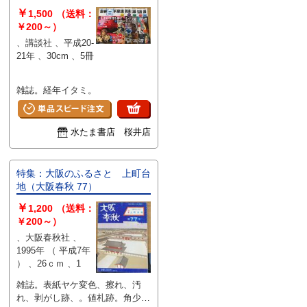
伝」 5.幻のアトランティス大
￥
1,500
（送料：
陸はどこだ?）
￥200～）
、講談社 、平成20-
21年 、30cm 、5冊
雑誌。経年イタミ。
水たま書店 桜井店
特集：大阪のふるさと 上町台
地（大阪春秋 77）
￥
1,200
（送料：
￥200～）
、大阪春秋社 、
1995年 （ 平成7年
） 、26ｃｍ 、1
雑誌。表紙ヤケ変色、擦れ、汚
れ、剥がし跡、。値札跡。角少イ