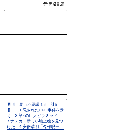
田辺書店
週刊世界百不思議 1-5 計5
冊 （1.隠されたUFO事件を暴
く 2.第4の巨大ピラミッド
3.ナスカ・新しい地上絵を見つ
けた 4.安倍晴明「傑作呪王