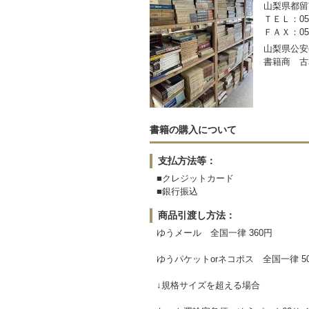
山梨県都留市
ＴＥＬ：050-
ＦＡＸ：0554
山梨県公安委
書籍商 古
書籍の購入について
支払方法等：
■クレジットカード
■銀行振込
商品引渡し方法：
ゆうメール 全国一律 360円
ゆうパケットorネコポス 全国一律 5
↓規格サイズを超える場合