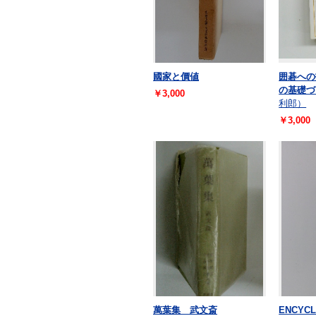
國家と價値
囲碁への
の基礎づ
￥3,000
利郎）
￥3,000
萬葉集 武文斎
ENCYCL