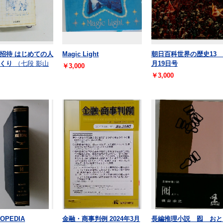
招待 はじめての人
Magic Light
朝日百科世界の歴史13 
くり
（七段 影山
月19日号
￥3,000
￥3,000
OPEDIA
金融・商事判例 2024年3月
長編推理小説 囮 おと