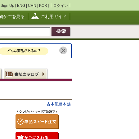
Sign Up [
ENG
|
CHN
|
KOR
]
ログイン
物かごを見る
ご利用ガイド
古本配達本舗