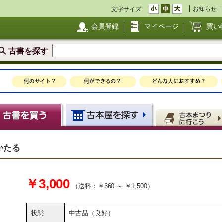
お知らせ
文字サイズ
会員登録
マイページ
買い
古書を探す
かたる
￥3,000
（送料：￥360 ～ ￥1,500）
状態
中古品（良好）