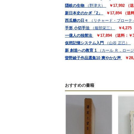
隠岐の生物
（野津大）
￥17,992 
新日本史のかぎ「2」
￥17,894 （
西瓜糖の日々
（リチャード・ブローテ
手形 小切手法
（服部栄三）
￥4,27
一億人の独禁法
￥17,894 （送料：￥
仮想記憶システム入門
（山谷 正己）
新 創造への教育 1
（カール Ｒ．ロー
曽野綾子作品選集10 爽やかな声
￥28
おすすめの書籍