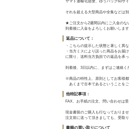
ヤマト運輸宅急便、ゆうパック60サイ
それを超える大型商品や全集などは別
★ご注文から2週間以内にご入金のな
到着後に入金をよろしくお願いします
返品について：
・こちらの提示した状態と著しく異な
・当方ミスにより誤った商品をお届け
に限り、送料当方負担での返品を承っ
到着後、3日以内に、まずはご連絡く
※商品の特性上、原則としてお客様都
あくまで古本であるということをご
他特記事項：
FAX、お手紙の注文、問い合わせは
現金書留のご購入も行なっておりませ
注文前に送って頂きましても、受取り
書籍の買い取りについて