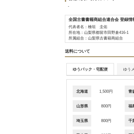
-
全国古書書籍商組合連合会 登録情
代表者名：檜垣 圭佑
所在地：山梨県都留市田野倉416-1
所属組合：山梨県古書籍商組合
送料について
ゆうパック・宅配便
ゆう
北海道
1,500円
青
山形県
800円
福
埼玉県
800円
千