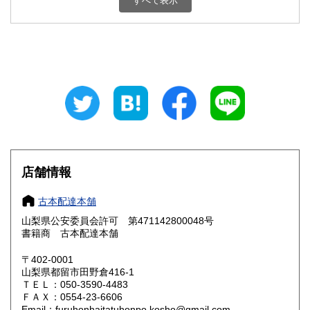
すべて表示
石川県
福井県
800円
800円
山梨県
長野県
800円
800円
岐阜県
静岡県
800円
800円
愛知県
三重県
800円
800円
滋賀県
京都府
800円
800円
大阪府
兵庫県
800円
800円
店舗情報
奈良県
和歌山県
800円
800円
古本配達本舗
山梨県公安委員会許可 第471142800048号
鳥取県
島根県
800円
800円
書籍商 古本配達本舗
岡山県
広島県
800円
800円
〒402-0001
山梨県都留市田野倉416-1
ＴＥＬ：050-3590-4483
山口県
徳島県
800円
800円
ＦＡＸ：0554-23-6606
Email：furuhonhaitatuhonpo.kosho@gmail.com