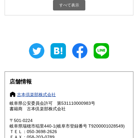
800円
800円
すべて表示
石川県
福井県
800円
800円
山梨県
長野県
800円
800円
岐阜県
静岡県
800円
800円
愛知県
三重県
800円
800円
滋賀県
京都府
800円
800円
大阪府
兵庫県
800円
800円
店舗情報
奈良県
和歌山県
800円
800円
古本倶楽部株式会社
岐阜県公安委員会許可 第531110000983号
鳥取県
島根県
800円
800円
書籍商 古本倶楽部株式会社
岡山県
広島県
800円
800円
〒501-0224
岐阜県瑞穂市稲里440-1(岐阜市登録番号 T9200001028549)
ＴＥＬ：050-3698-2626
山口県
徳島県
800円
800円
ＦＡＸ：058-203-0789