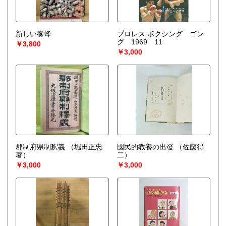
○梱包用ダンボールの無料送付可能
○買取金額の概算が知りたい方は、事前査定のサービスもぜひ
ご活用下さい。
新しい養蜂
プロレス ボクシング ゴン
宅配買取送付先
グ 1969 11
￥3,800
----------------------------------------
￥3,000
501-0224
岐阜県瑞穂市稲里197-1
古本倶楽部 宅配買取受付係
058-322-2366
----------------------------------------
取り扱い分野
-
オールジャンル、戦前紙モノ、古典籍
郡制府県制釈義
（堀田正忠
國民的教養の出發
（佐藤得
著）
二）
￥3,000
￥3,000