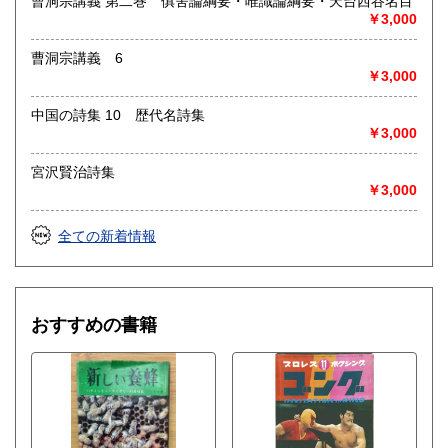
曹洞宗講義 第二巻 俱舍論綱要・唯識論綱要・天台西谷名目
定休日：-
￥3,000
書籍の買取について
曹洞宗講義 6
◎出張買取◎
￥3,000
○出張費無料
○出張買取は通常、東海圏のみ
中国の詩集 10 歴代名詩集
￥3,000
※お売り頂ける本の量や質が見込める場合は関東〜近畿エリ
ア要相談
宮沢賢治詩集
例
￥3,000
【1000冊以上の専門書やマニア書籍がある】
【大学の研究室の整理】
【遺品整理で古い紙モノや道具など価値の有無が分からない
全ての新着情報
ものがある】
【神社仏閣、蔵の整理、中国古典籍など査定にかなりの専門
知識を要する】
場合などお気軽にご相談ください。
おすすめの書籍
-------------------------------------------
買取専用ダイヤル
050-3698-2626
-------------------------------------------
◎宅配買取◎
○30点より宅配送料無料