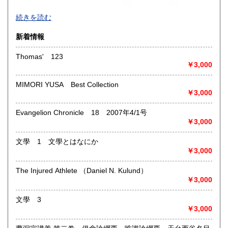
買取品目一覧
続きを読む
◎書籍【専門書・学術書・最新本・哲学・宗教・思想・美
新着情報
術・アート・建築・書道・理工学・東洋医学・ビジネス書・
武道・山岳・オカルト・幻想文学・サブカルチャー・70年
Thomas' 123
代、80年代アイドル・アニメ・漫画・雑誌・アダルト・マニ
￥3,000
ア】などオールジャンルを専門スタッフが高額査定
◎メディア商品【ジャズ・ロック・クラシック・映画・アニ
MIMORI YUSA Best Collection
メ・ゲーム・声優・アイドル・ビジネス・アダルト・車・バ
￥3,000
イク・鉄道・レトロ系】などのCD、DVD、Blu-ray、LP、
EP、カセット、ポスター、おもちゃ、グッズ、パンフレット
Evangelion Chronicle 18 2007年4/1号
などマニアックなものを中心に高価買取
￥3,000
◎その他【骨董品・美術品・仏教美術・中国美術・切手・エ
文學 1 文學とはなにか
ンタイア・和本・漢籍・戦争㊙︎資料・書道具・茶道具・戦前
￥3,000
絵はがき・鳥瞰図・古地図・浮世絵・軸・拓本・印譜・エロ
グロ】など古いものの中には希少価値の高いものも多数ござ
The Injured Athlete （Daniel N. Kulund）
いますので価値がないと処分される前に是非 ｢古本倶楽部｣ま
￥3,000
で、お問い合わせ下さい
文學 3
沿線名：-
￥3,000
最寄駅：-
営業時間：-