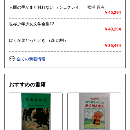
人間の手がまだ触れない （シェクレイ、 松浦 康有）
￥40,294
世界少年少女文学全集12
￥40,294
ぼくが弟だったとき （森 忠明）
￥35,474
全ての新着情報
おすすめの書籍