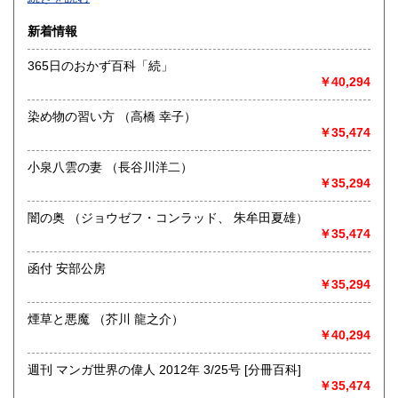
沿線名：-
新着情報
最寄駅：-
営業時間：-
365日のおかず百科「続」
定休日：-
￥40,294
書籍の買取について
染め物の習い方 （高橋 幸子）
-
￥35,474
小泉八雲の妻 （長谷川洋二）
取り扱い分野
￥35,294
総記、哲学宗教、歴史、社会科学、自然科学、美術工芸、国
語国文、外国文学、古典籍、近代文献、趣味、外国書、サブ
闇の奥 （ジョウゼフ・コンラッド、 朱牟田夏雄）
カルチャー、古書一般（その他）
￥35,474
書籍全般
函付 安部公房
￥35,294
煙草と悪魔 （芥川 龍之介）
￥40,294
週刊 マンガ世界の偉人 2012年 3/25号 [分冊百科]
￥35,474