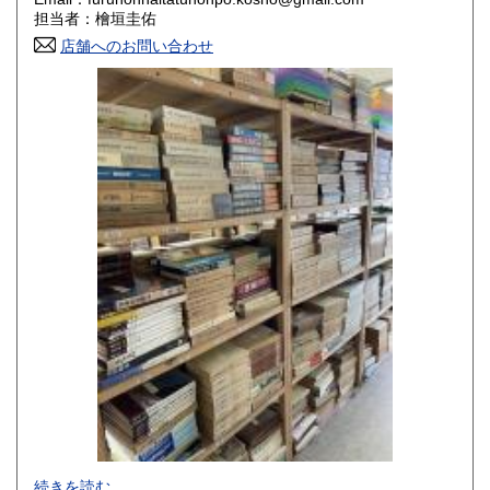
香川県
愛媛県
800円
800円
担当者：檜垣圭佑
店舗へのお問い合わせ
高知県
福岡県
800円
800円
佐賀県
長崎県
800円
800円
熊本県
大分県
800円
800円
宮崎県
鹿児島県
800円
800円
沖縄県
1,500円
-
続きを読む