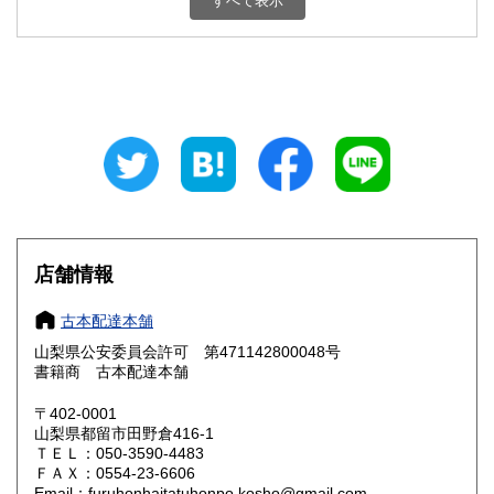
すべて表示
石川県
福井県
800円
800円
山梨県
長野県
800円
800円
岐阜県
静岡県
800円
800円
愛知県
三重県
800円
800円
滋賀県
京都府
800円
800円
大阪府
兵庫県
800円
800円
店舗情報
奈良県
和歌山県
800円
800円
古本配達本舗
山梨県公安委員会許可 第471142800048号
鳥取県
島根県
800円
800円
書籍商 古本配達本舗
岡山県
広島県
800円
800円
〒402-0001
山梨県都留市田野倉416-1
ＴＥＬ：050-3590-4483
山口県
徳島県
800円
800円
ＦＡＸ：0554-23-6606
Email：furuhonhaitatuhonpo.kosho@gmail.com