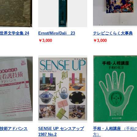
世界文学全集 24
Ernst/Miro/Dali 23
テレビごくらく大事典
￥3,000
￥3,000
技術アドバンス
SENSE UP センスアップ
手相・人相講座
（手相
1987 No.2
方）