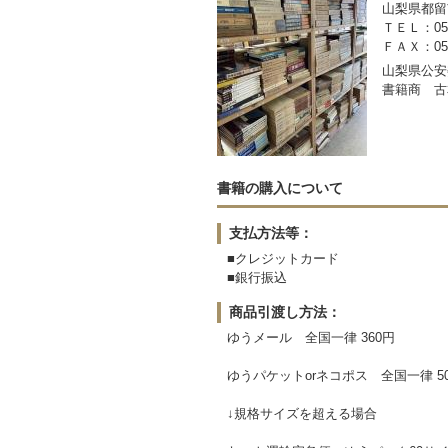
山梨県都留市
ＴＥＬ：050-
ＦＡＸ：0554
山梨県公安委
書籍商 古
書籍の購入について
支払方法等：
■クレジットカード
■銀行振込
商品引渡し方法：
ゆうメール 全国一律 360円
ゆうパケットorネコポス 全国一律 5
↓規格サイズを超える場合