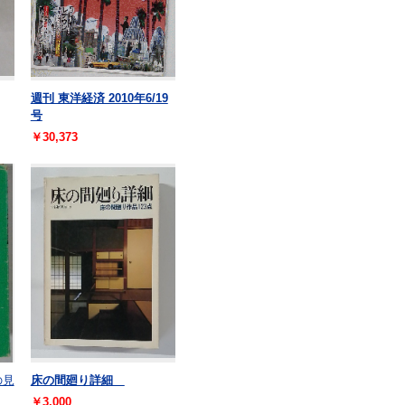
週刊 東洋経済 2010年6/19
号
￥30,373
の見
床の間廻り詳細
￥3,000