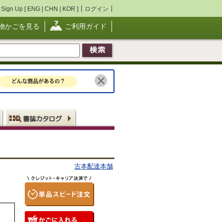
Sign Up [
ENG
|
CHN
|
KOR
]
ログイン
物かごを見る
ご利用ガイド
古本配達本舗