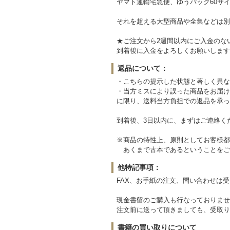
ヤマト運輸宅急便、ゆうパック60サイ
それを超える大型商品や全集などは別
★ご注文から2週間以内にご入金のな
到着後に入金をよろしくお願いします
返品について：
・こちらの提示した状態と著しく異な
・当方ミスにより誤った商品をお届け
に限り、送料当方負担での返品を承っ
到着後、3日以内に、まずはご連絡く
※商品の特性上、原則としてお客様都
あくまで古本であるということをご
他特記事項：
FAX、お手紙の注文、問い合わせは
現金書留のご購入も行なっておりませ
注文前に送って頂きましても、受取り
書籍の買い取りについて