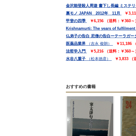
金沢能登殺人周遊 書下し長編 ミステリ
裏モノ JAPAN 2012年 11月
￥3,1
甲斐の四季
￥6,156 （送料：￥360～
Krishnamurti: The years of fulfilment
仏弟子の告白 尼僧の告白ーテーラガー
医薬品業界
（吉永 俊朗）
￥11,186
法哲学入門
￥5,216 （送料：￥360～
水谷八重子
（松本徳彦）
￥3,833 
おすすめの書籍