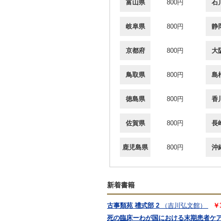
富山県
800円
石
岐阜県
800円
静
京都府
800円
大
鳥取県
800円
島
徳島県
800円
香
佐賀県
800円
長
鹿児島県
800円
沖
新着書籍
古事類苑 禮式部 2
（吉川弘文館）
￥
死の臨床ーわが国における末期患者ケ