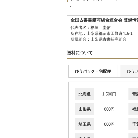
-
全国古書書籍商組合連合会 登録情
代表者名：檜垣 圭佑
所在地：山梨県都留市田野倉416-1
所属組合：山梨県古書籍商組合
送料について
ゆうパック・宅配便
ゆう
北海道
1,500円
青
山形県
800円
福
埼玉県
800円
千