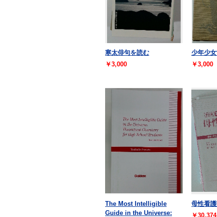
寒太俳句を読む
少年少女
￥3,000
￥3,000
The Most Intelligible
母性看護
Guide in the Universe:
￥30,374