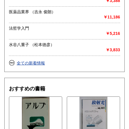
￥3,388
医薬品業界 （吉永 俊朗）
￥11,186
法哲学入門
￥5,216
水谷八重子 （松本徳彦）
￥3,833
全ての新着情報
おすすめの書籍