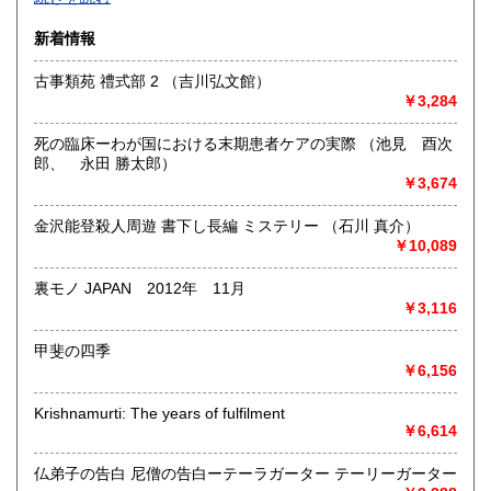
沿線名：-
新着情報
最寄駅：-
営業時間：-
古事類苑 禮式部 2 （吉川弘文館）
定休日：-
￥3,284
書籍の買取について
死の臨床ーわが国における末期患者ケアの実際 （池見 酉次
-
郎、 永田 勝太郎）
￥3,674
取り扱い分野
金沢能登殺人周遊 書下し長編 ミステリー （石川 真介）
総記、哲学宗教、歴史、社会科学、自然科学、美術工芸、国
￥10,089
語国文、外国文学、古典籍、近代文献、趣味、外国書、サブ
カルチャー、古書一般（その他）
裏モノ JAPAN 2012年 11月
書籍全般
￥3,116
甲斐の四季
￥6,156
Krishnamurti: The years of fulfilment
￥6,614
仏弟子の告白 尼僧の告白ーテーラガーター テーリーガーター