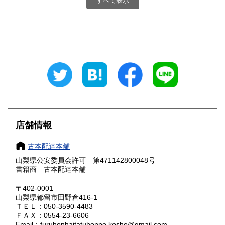
すべて表示
石川県
福井県
800円
800円
山梨県
長野県
800円
800円
岐阜県
静岡県
800円
800円
愛知県
三重県
800円
800円
滋賀県
京都府
800円
800円
大阪府
兵庫県
800円
800円
店舗情報
奈良県
和歌山県
800円
800円
古本配達本舗
山梨県公安委員会許可 第471142800048号
鳥取県
島根県
800円
800円
書籍商 古本配達本舗
岡山県
広島県
800円
800円
〒402-0001
山梨県都留市田野倉416-1
ＴＥＬ：050-3590-4483
山口県
徳島県
800円
800円
ＦＡＸ：0554-23-6606
Email：furuhonhaitatuhonpo.kosho@gmail.com