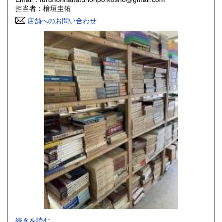
香川県
愛媛県
800円
800円
担当者：檜垣圭佑
店舗へのお問い合わせ
高知県
福岡県
800円
800円
佐賀県
長崎県
800円
800円
熊本県
大分県
800円
800円
宮崎県
鹿児島県
800円
800円
沖縄県
1,500円
-
続きを読む