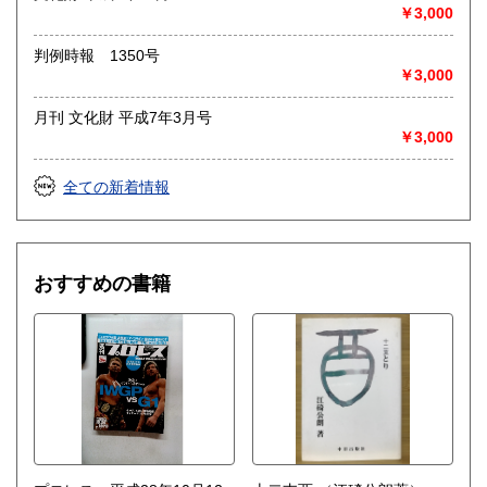
◎出張買取◎
￥3,000
○出張費無料
○出張買取は通常、東海圏のみ
判例時報 1350号
￥3,000
※お売り頂ける本の量や質が見込める場合は関東〜近畿エリ
ア要相談
月刊 文化財 平成7年3月号
例
￥3,000
【1000冊以上の専門書やマニア書籍がある】
【大学の研究室の整理】
【遺品整理で古い紙モノや道具など価値の有無が分からない
全ての新着情報
ものがある】
【神社仏閣、蔵の整理、中国古典籍など査定にかなりの専門
知識を要する】
場合などお気軽にご相談ください。
おすすめの書籍
-------------------------------------------
買取専用ダイヤル
050-3698-2626
-------------------------------------------
◎宅配買取◎
○30点より宅配送料無料
○梱包用ダンボールの無料送付可能
○買取金額の概算が知りたい方は、事前査定のサービスもぜひ
ご活用下さい。