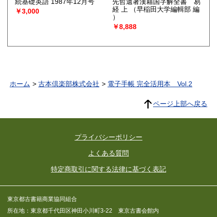
続基礎英語 1987年12月号
先哲遺著漢籍国字解全書 易
経 上
（早稲田大学編輯部 編
￥3,000
）
￥8,888
ホーム
古本倶楽部株式会社
電子手帳 完全活用本 Vol.2
ページ上部へ戻る
プライバシーポリシー
よくある質問
特定商取引に関する法律に基づく表記
東京都古書籍商業協同組合
所在地：東京都千代田区神田小川町3-22 東京古書会館内