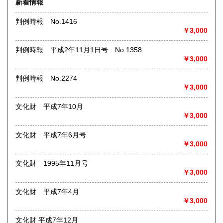
新着情報
術・アート・建築・書道・理工学・東洋医学・ビジネス書・
武道・山岳・オカルト・幻想文学・サブカルチャー・70年
判例時報 No.1416
代、80年代アイドル・アニメ・漫画・雑誌・アダルト・マニ
￥3,000
ア】などオールジャンルを専門スタッフが高額査定
◎メディア商品【ジャズ・ロック・クラシック・映画・アニ
判例時報 平成2年11月1日号 No.1358
メ・ゲーム・声優・アイドル・ビジネス・アダルト・車・バ
￥3,000
イク・鉄道・レトロ系】などのCD、DVD、Blu-ray、LP、
EP、カセット、ポスター、おもちゃ、グッズ、パンフレット
判例時報 No.2274
などマニアックなものを中心に高価買取
￥3,000
◎その他【骨董品・美術品・仏教美術・中国美術・切手・エ
文化財 平成7年10月
ンタイア・和本・漢籍・戦争㊙︎資料・書道具・茶道具・戦前
￥3,000
絵はがき・鳥瞰図・古地図・浮世絵・軸・拓本・印譜・エロ
グロ】など古いものの中には希少価値の高いものも多数ござ
文化財 平成7年6月号
いますので価値がないと処分される前に是非 ｢古本倶楽部｣ま
￥3,000
で、お問い合わせ下さい
文化財 1995年11月号
沿線名：-
￥3,000
最寄駅：-
営業時間：-
定休日：-
文化財 平成7年4月
￥3,000
書籍の買取について
文化財 平成7年12月