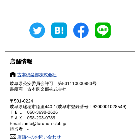
山梨県
長野県
680円
680円
岐阜県
静岡県
680円
680円
愛知県
三重県
680円
680円
滋賀県
京都府
680円
680円
店舗情報
大阪府
兵庫県
680円
680円
古本倶楽部株式会社
奈良県
和歌山県
680円
680円
岐阜県公安委員会許可 第531110000983号
書籍商 古本倶楽部株式会社
鳥取県
島根県
680円
680円
〒501-0224
岡山県
広島県
680円
680円
岐阜県瑞穂市稲里440-1(岐阜市登録番号 T9200001028549)
ＴＥＬ：050-3698-2626
ＦＡＸ：058-203-0789
山口県
徳島県
680円
680円
Email：info@furuhon-club.jp
担当者：-
香川県
愛媛県
680円
680円
店舗へのお問い合わせ