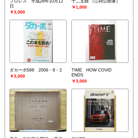
プロレス 平成28年10月12
十二支酉
（江碕公朗著）
宅配買取送付先
日
￥1,000
----------------------------------------
￥3,000
501-0224
岐阜県瑞穂市稲里197-1
古本倶楽部 宅配買取受付係
058-322-2366
----------------------------------------
取り扱い分野
-
オールジャンル、戦前紙モノ、古典籍
ダカーポ588 2006・8・2
TIME HOW COVID
ENDS
￥3,000
￥3,000