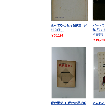
食べてやせられる献立
（今
バートラ
村 知子）
集「2」
ず書房）
￥35,194
￥19,224
現代思想 Ⅰ 現代の思想的
とんちと