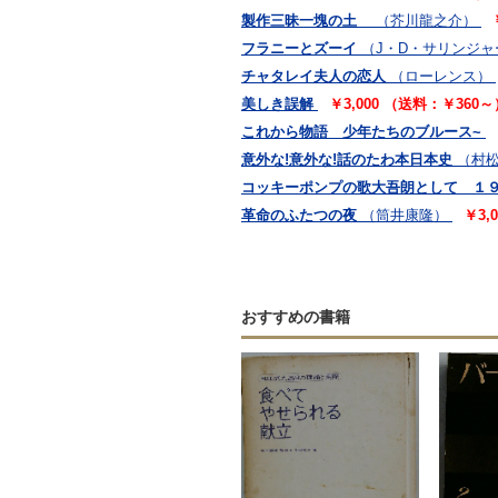
製作三昧一塊の土
（芥川龍之介）
フラニーとズーイ
（J・D・サリンジャ
チャタレイ夫人の恋人
（ローレンス）
美しき誤解
￥3,000 （送料：￥360～
これから物語 少年たちのブルース~
意外な!意外な!話のたわ本日本史
（村
コッキーポンプの歌大吾朗として １９
革命のふたつの夜
（筒井康隆）
￥3,
おすすめの書籍