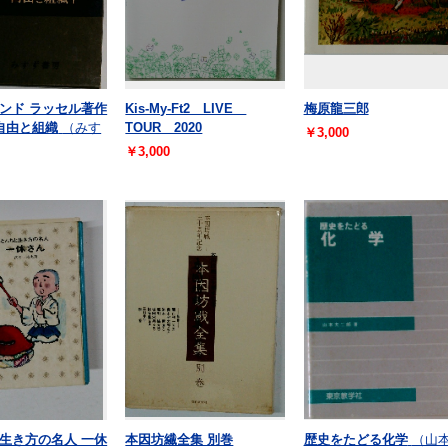
ンド ラッセル著作
Kis-My-Ft2 LIVE
梅原龍三郎
自由と組織
（みす
TOUR 2020
￥3,000
￥3,000
生き方の名人 一休
本因坊繊全集 別巻
歴史をたどる化学
（山