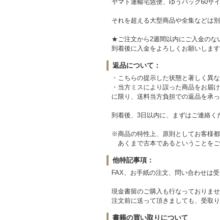
ヤマト運輸宅急便、ゆうパック60サイ
それを超える大型商品や全集などは別
★ご注文から2週間以内にご入金のな
到着後に入金をよろしくお願いします
返品について：
・こちらの提示した状態と著しく異な
・当方ミスにより誤った商品をお届け
に限り、送料当方負担での返品を承っ
到着後、3日以内に、まずはご連絡く
※商品の特性上、原則としてお客様都
あくまで古本であるということをご
他特記事項：
FAX、お手紙の注文、問い合わせは
現金書留のご購入も行なっておりませ
注文前に送って頂きましても、受取り
書籍の買い取りについて