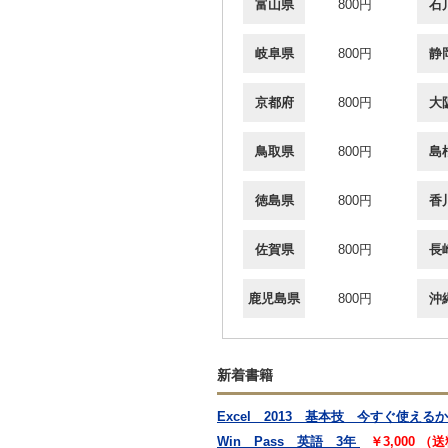
富山県
800円
石
岐阜県
800円
静
京都府
800円
大
鳥取県
800円
島
徳島県
800円
香
佐賀県
800円
長
鹿児島県
800円
沖
新着書籍
Excel 2013 基本技 今すぐ使えるか
Win Pass 英語 3年
￥3,000 （