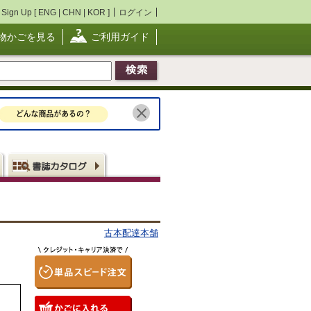
Sign Up [
ENG
|
CHN
|
KOR
]
ログイン
物かごを見る
ご利用ガイド
古本配達本舗