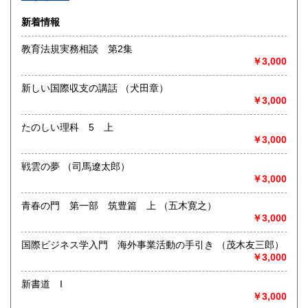
沿線名：-
新着情報
最寄駅：-
営業時間：-
教育法規実務相談 第2集
定休日：-
￥3,000
書籍の買取について
新しい国際収支の講話 （犬田章）
-
￥3,000
たのしい理科 5 上
取り扱い分野
￥3,000
総記、哲学宗教、歴史、社会科学、自然科学、美術工芸、国
語国文、外国文学、古典籍、近代文献、趣味、外国書、サブ
戦雲の夢 （司馬遼太郎）
カルチャー、古書一般（その他）
￥3,000
書籍全般
青春の門 第一部 筑豊篇 上 （五木寛之）
￥3,000
国際ビジネス学入門 海外事業活動の手引き （茂木友三郎）
￥3,000
新書道 I
￥3,000