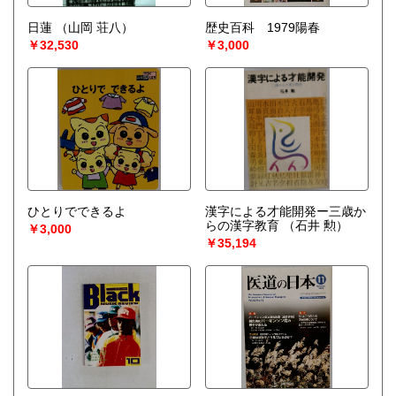
日蓮
（山岡 荘八）
歴史百科 1979陽春
￥32,530
￥3,000
ひとりでできるよ
漢字による才能開発ー三歳か
らの漢字教育
（石井 勲）
￥3,000
￥35,194