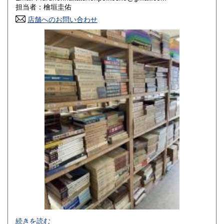
香川県
愛媛県
800円
800円
担当者：檜垣圭佑
店舗へのお問い合わせ
高知県
福岡県
800円
800円
佐賀県
長崎県
800円
800円
熊本県
大分県
800円
800円
宮崎県
鹿児島県
800円
800円
沖縄県
1,500円
-
続きを読む