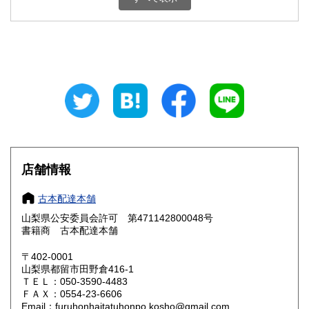
石川県
福井県
800円
800円
山梨県
長野県
800円
800円
岐阜県
静岡県
800円
800円
愛知県
三重県
800円
800円
滋賀県
京都府
800円
800円
大阪府
兵庫県
800円
800円
店舗情報
奈良県
和歌山県
800円
800円
古本配達本舗
山梨県公安委員会許可 第471142800048号
鳥取県
島根県
800円
800円
書籍商 古本配達本舗
岡山県
広島県
800円
800円
〒402-0001
山梨県都留市田野倉416-1
ＴＥＬ：050-3590-4483
山口県
徳島県
800円
800円
ＦＡＸ：0554-23-6606
Email：furuhonhaitatuhonpo.kosho@gmail.com