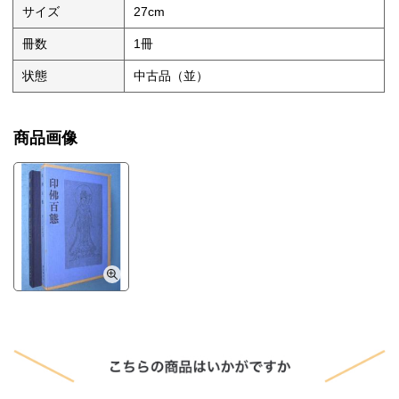
サイズ
27cm
冊数
1冊
状態
中古品（並）
商品画像