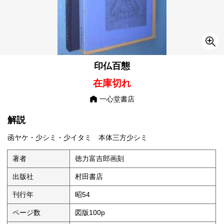
印仏百態
在庫切れ
一心堂書店
解説
函ヤケ・少シミ・少イタミ 本体三方少シミ
著者
徳力富吉郎画刻
出版社
村田書店
刊行年
昭54
ページ数
図版100p