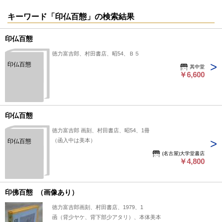
キーワード「印仏百態」の検索結果
印仏百態
徳力富吉郎、村田書店、昭54、Ｂ５
印仏百態
其中堂
￥6,600
印仏百態
徳力富吉郎 画刻、村田書店、昭54、1冊
（函入中は美本）
印仏百態
(名古屋)大学堂書店
￥4,800
印佛百態 （画像あり）
徳力富吉郎画刻、村田書店、1979、1
函（背少ヤケ、背下部少アタリ）、本体美本