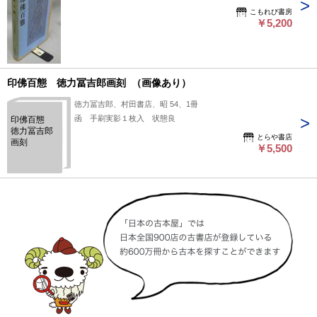
こもれび書房
￥5,200
印佛百態 徳力冨吉郎画刻 （画像あり）
徳力冨吉郎、村田書店、昭 54、1冊
函 手刷実影１枚入 状態良
印佛百態
徳力冨吉郎
とらや書店
画刻
￥5,500