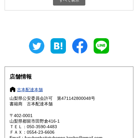
すべて表示
石川県
福井県
800円
800円
山梨県
長野県
800円
800円
岐阜県
静岡県
800円
800円
愛知県
三重県
800円
800円
滋賀県
京都府
800円
800円
大阪府
兵庫県
800円
800円
店舗情報
奈良県
和歌山県
800円
800円
古本配達本舗
山梨県公安委員会許可 第471142800048号
鳥取県
島根県
800円
800円
書籍商 古本配達本舗
岡山県
広島県
800円
800円
〒402-0001
山梨県都留市田野倉416-1
ＴＥＬ：050-3590-4483
山口県
徳島県
800円
800円
ＦＡＸ：0554-23-6606
Email：furuhonhaitatuhonpo.kosho@gmail.com