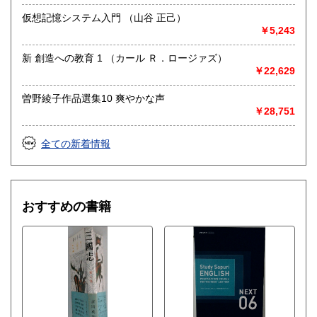
仮想記憶システム入門 （山谷 正己）
￥5,243
新 創造への教育 1 （カール Ｒ．ロージァズ）
￥22,629
曽野綾子作品選集10 爽やかな声
￥28,751
全ての新着情報
おすすめの書籍