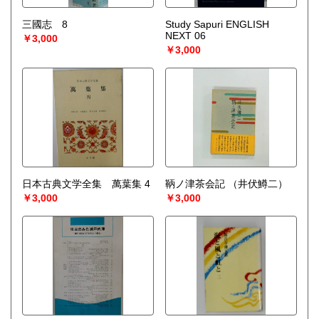
三國志 8
Study Sapuri ENGLISH
NEXT 06
￥3,000
￥3,000
日本古典文学全集 萬葉集 4
鞆ノ津茶会記
（井伏鱒二）
￥3,000
￥3,000