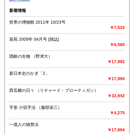
沿線名：-
新着情報
最寄駅：-
営業時間：-
世界の博物館 2011年 10/23号
定休日：-
￥7,533
書籍の買取について
装苑 2009年 04月号 [雑誌]
-
￥6,560
隠岐の生物 （野津大）
取り扱い分野
￥17,992
総記、哲学宗教、歴史、社会科学、自然科学、美術工芸、国
語国文、外国文学、古典籍、近代文献、趣味、外国書、サブ
新日本史のかぎ「2」
カルチャー、古書一般（その他）
￥17,894
書籍全般
西瓜糖の日々 （リチャード・ブローティガン）
￥33,942
手形 小切手法 （服部栄三）
￥4,275
一億人の独禁法
￥17,894