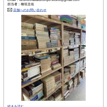
香川県
愛媛県
800円
800円
担当者：檜垣圭佑
店舗へのお問い合わせ
高知県
福岡県
800円
800円
佐賀県
長崎県
800円
800円
熊本県
大分県
800円
800円
宮崎県
鹿児島県
800円
800円
沖縄県
1,500円
-
続きを読む