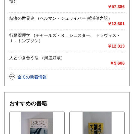
博）
￥57,386
航海の世界史 （ヘルマン・シュライバー 杉浦健之訳）
￥12,601
行動薬理学 （チャールズ・Ｒ．シュスター、 トラヴィス・
Ｉ．トンプソン）
￥12,313
人とつき合う法 （河盛好蔵）
￥5,606
全ての新着情報
おすすめの書籍