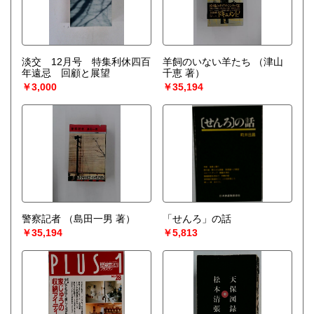
淡交 12月号 特集利休四百
羊飼のいない羊たち
（津山
年遠忌 回顧と展望
千恵 著）
￥3,000
￥35,194
警察記者
（島田一男 著）
「せんろ」の話
￥35,194
￥5,813