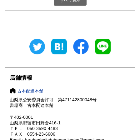
すべて表示
石川県
福井県
800円
800円
山梨県
長野県
800円
800円
岐阜県
静岡県
800円
800円
愛知県
三重県
800円
800円
滋賀県
京都府
800円
800円
大阪府
兵庫県
800円
800円
店舗情報
奈良県
和歌山県
800円
800円
古本配達本舗
山梨県公安委員会許可 第471142800048号
鳥取県
島根県
800円
800円
書籍商 古本配達本舗
岡山県
広島県
800円
800円
〒402-0001
山梨県都留市田野倉416-1
ＴＥＬ：050-3590-4483
山口県
徳島県
800円
800円
ＦＡＸ：0554-23-6606
Email：furuhonhaitatuhonpo.kosho@gmail.com