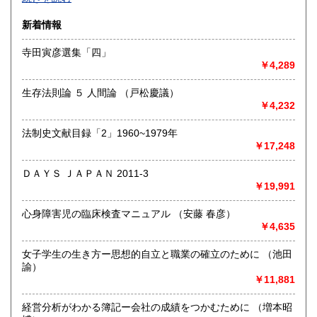
沿線名：-
新着情報
最寄駅：-
営業時間：-
寺田寅彦選集「四」
定休日：-
￥4,289
書籍の買取について
生存法則論 ５ 人間論 （戸松慶議）
-
￥4,232
法制史文献目録「2」1960~1979年
取り扱い分野
￥17,248
総記、哲学宗教、歴史、社会科学、自然科学、美術工芸、国
語国文、外国文学、古典籍、近代文献、趣味、外国書、サブ
ＤＡＹＳ ＪＡＰＡＮ 2011-3
カルチャー、古書一般（その他）
￥19,991
書籍全般
心身障害児の臨床検査マニュアル （安藤 春彦）
￥4,635
女子学生の生き方ー思想的自立と職業の確立のために （池田
諭）
￥11,881
経営分析がわかる簿記ー会社の成績をつかむために （増本昭