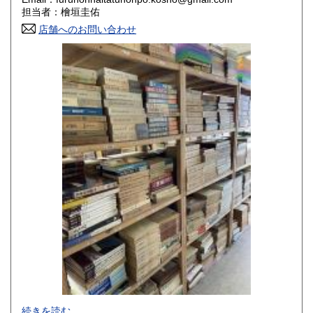
香川県
愛媛県
800円
800円
担当者：檜垣圭佑
店舗へのお問い合わせ
高知県
福岡県
800円
800円
佐賀県
長崎県
800円
800円
熊本県
大分県
800円
800円
宮崎県
鹿児島県
800円
800円
沖縄県
1,500円
-
続きを読む