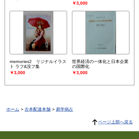
￥3,000
memories2 リジナルイラス
世界経済の一体化と日本企業
ト ラフ&没フ集
の国際化
￥3,000
￥3,000
ホーム
古本配達本舗
易学病占
ページ上部へ戻る