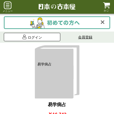
かご
メニュー
会員登録
ログイン
易学病占
易学病占