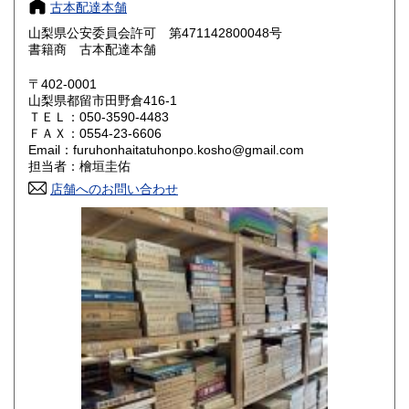
800円
800円
古本配達本舗
山梨県公安委員会許可 第471142800048号
鳥取県
島根県
800円
800円
書籍商 古本配達本舗
岡山県
広島県
800円
800円
〒402-0001
山梨県都留市田野倉416-1
ＴＥＬ：050-3590-4483
山口県
徳島県
800円
800円
ＦＡＸ：0554-23-6606
Email：furuhonhaitatuhonpo.kosho@gmail.com
香川県
愛媛県
800円
800円
担当者：檜垣圭佑
店舗へのお問い合わせ
高知県
福岡県
800円
800円
佐賀県
長崎県
800円
800円
熊本県
大分県
800円
800円
宮崎県
鹿児島県
800円
800円
沖縄県
1,500円