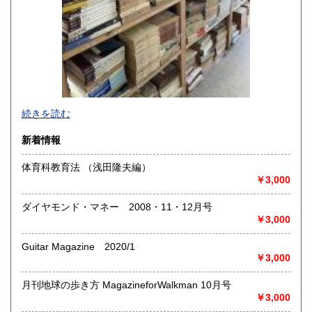
-
続きを読む
沿線名：-
新着情報
最寄駅：-
営業時間：-
体育科教育法 （浅田隆夫編）
定休日：-
￥3,000
書籍の買取について
ダイヤモンド・マネー 2008・11・12月号
-
￥3,000
Guitar Magazine 2020/1
取り扱い分野
￥3,000
総記、哲学宗教、歴史、社会科学、自然科学、美術工芸、国
語国文、外国文学、古典籍、近代文献、趣味、外国書、サブ
月刊地球の歩き方 MagazineforWalkman 10月号
カルチャー、古書一般（その他）
￥3,000
書籍全般