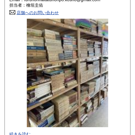
香川県
愛媛県
800円
800円
担当者：檜垣圭佑
店舗へのお問い合わせ
高知県
福岡県
800円
800円
佐賀県
長崎県
800円
800円
熊本県
大分県
800円
800円
宮崎県
鹿児島県
800円
800円
沖縄県
1,500円
-
続きを読む