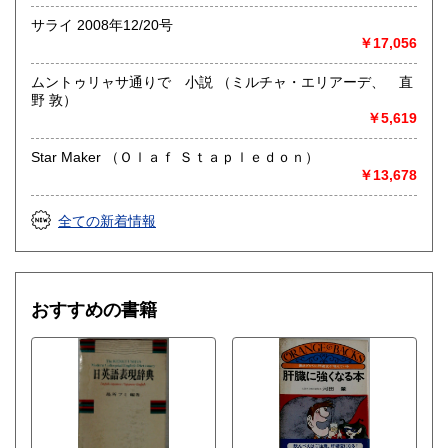
サライ 2008年12/20号
￥17,056
ムントゥリャサ通りで 小説 （ミルチャ・エリアーデ、 直
野 敦）
￥5,619
Star Maker （Ｏｌａｆ Ｓｔａｐｌｅｄｏｎ）
￥13,678
全ての新着情報
おすすめの書籍