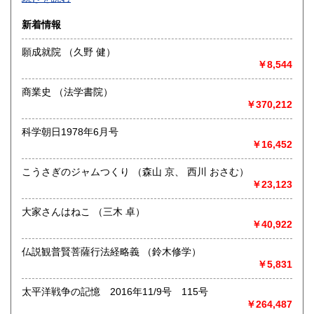
沿線名：-
新着情報
最寄駅：-
営業時間：-
願成就院 （久野 健）
定休日：-
￥8,544
書籍の買取について
商業史 （法学書院）
-
￥370,212
科学朝日1978年6月号
取り扱い分野
￥16,452
総記、哲学宗教、歴史、社会科学、自然科学、美術工芸、国
語国文、外国文学、古典籍、近代文献、趣味、外国書、サブ
こうさぎのジャムつくり （森山 京、 西川 おさむ）
カルチャー、古書一般（その他）
￥23,123
書籍全般
大家さんはねこ （三木 卓）
￥40,922
仏説観普賢菩薩行法経略義 （鈴木修学）
￥5,831
太平洋戦争の記憶 2016年11/9号 115号
￥264,487