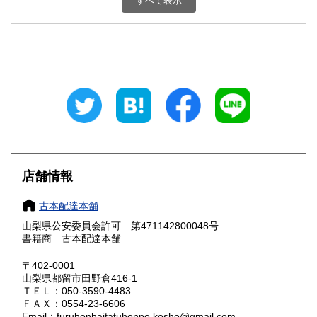
すべて表示
石川県
福井県
800円
800円
山梨県
長野県
800円
800円
岐阜県
静岡県
800円
800円
愛知県
三重県
800円
800円
滋賀県
京都府
800円
800円
大阪府
兵庫県
800円
800円
店舗情報
奈良県
和歌山県
800円
800円
古本配達本舗
山梨県公安委員会許可 第471142800048号
鳥取県
島根県
800円
800円
書籍商 古本配達本舗
岡山県
広島県
800円
800円
〒402-0001
山梨県都留市田野倉416-1
ＴＥＬ：050-3590-4483
山口県
徳島県
800円
800円
ＦＡＸ：0554-23-6606
Email：furuhonhaitatuhonpo.kosho@gmail.com