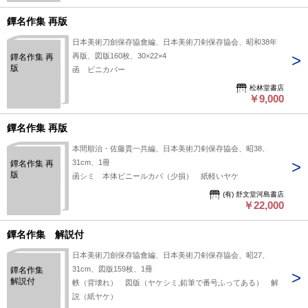
鐔名作集 再版
日本美術刀劍保存協會編、日本美術刀剣保存協会、昭和38年
再版、図版160枚、30×22×4
鐔名作集 再
版
函 ビニカバー
松林堂書店
￥9,000
鐔名作集 再版
本間順治・佐藤貫一共編、日本美術刀剣保存協会、昭38、
31cm、1冊
鐔名作集 再
版
函シミ 本体ビニールカバ（少損） 紙軽いヤケ
(有) 舒文堂河島書店
￥22,000
鐔名作集 解説付
日本美術刀劍保存協會編、日本美術刀剣保存協会、昭27、
31cm、図版159枚、1冊
鐔名作集
解説付
帙（背壊れ） 図版（ヤケシミ,鉛筆で番号ふってある） 解
説（紙ヤケ）