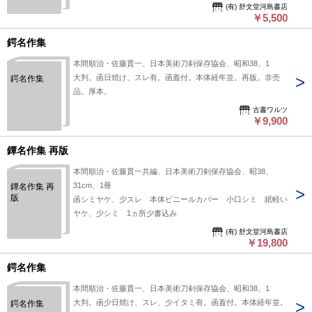
(有) 舒文堂河島書店
￥5,500
鍔名作集
本間順治・佐藤貫一、日本美術刀剣保存協会、昭和38、1
大判。函日焼け、スレ有。函蓋付。本体経年並。再版。非売
鍔名作集
品。厚本。
古書ワルツ
￥9,900
鐔名作集 再版
本間順治・佐藤貫一共編、日本美術刀剣保存協会、昭38、
31cm、1冊
鐔名作集 再
版
函シミヤケ、少スレ 本体ビニールカバー 小口シミ 紙軽い
ヤケ、少シミ 1ヵ所少書込み
(有) 舒文堂河島書店
￥19,800
鍔名作集
本間順治・佐藤貫一、日本美術刀剣保存協会、昭和38、1
大判。函少日焼け、スレ、少イタミ有。函蓋付。本体経年並。
鍔名作集