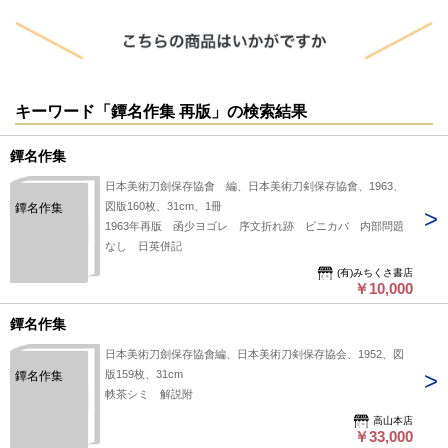
キーワード「鐔名作集 再版」の検索結果
鐔名作集
日本美術刀劍保存協會 編、日本美術刀剣保存協會、1963、
図版160枚、31cm、1冊
鐔名作集
1963年再版 函少ヨゴレ 序文折れ跡 ビニカバ 内部問題
なし 日英併記
(有)みちくさ書店
￥10,000
鐔名作集
日本美術刀劍保存協會編、日本美術刀剣保存協会、1952、図
版159枚、31cm
鐔名作集
帙茶シミ 解説附
高山本店
￥33,000