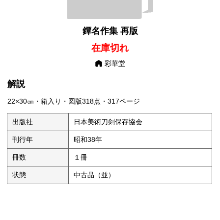
鐔名作集 再版
在庫切れ
彩華堂
解説
22×30㎝・箱入り・図版318点・317ページ
出版社
日本美術刀剣保存協会
刊行年
昭和38年
冊数
１冊
状態
中古品（並）