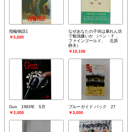
指輪物語1
なぜあなたの子供は暴れん坊
で勉強嫌いか
（ベン・Ｆ．
￥3,000
ファインゴールド、 北原
静夫）
￥10,106
Gun 1983年 5月
ブルーガイド パック 27
￥3,000
￥3,000