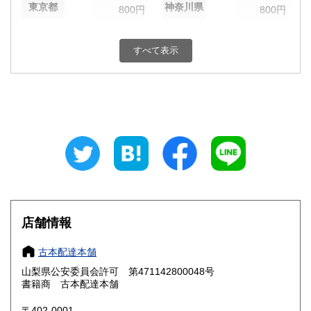
東京都
神奈川県
800円
800円
新潟県
富山県
800円
800円
すべて表示
石川県
福井県
800円
800円
山梨県
長野県
800円
800円
岐阜県
静岡県
800円
800円
愛知県
三重県
800円
800円
滋賀県
京都府
800円
800円
大阪府
兵庫県
800円
800円
店舗情報
奈良県
和歌山県
800円
800円
古本配達本舗
山梨県公安委員会許可 第471142800048号
鳥取県
島根県
800円
800円
書籍商 古本配達本舗
岡山県
広島県
800円
800円
〒402-0001