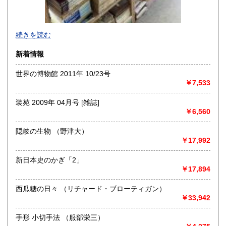
-
続きを読む
沿線名：-
新着情報
最寄駅：-
営業時間：-
世界の博物館 2011年 10/23号
定休日：-
￥7,533
書籍の買取について
装苑 2009年 04月号 [雑誌]
-
￥6,560
隠岐の生物 （野津大）
取り扱い分野
￥17,992
総記、哲学宗教、歴史、社会科学、自然科学、美術工芸、国
語国文、外国文学、古典籍、近代文献、趣味、外国書、サブ
新日本史のかぎ「2」
カルチャー、古書一般（その他）
￥17,894
書籍全般
西瓜糖の日々 （リチャード・ブローティガン）
￥33,942
手形 小切手法 （服部栄三）