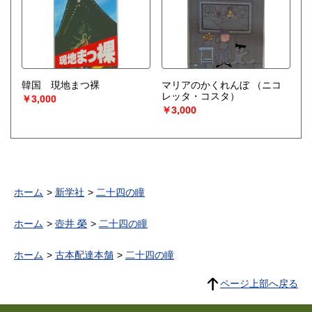
韓国 現地まつ裸
マリアのかくれんぼ
（ニコ
レッタ・コスタ）
￥3,000
￥3,000
ホーム
新学社
二十四の瞳
ホーム
壺井 榮
二十四の瞳
ホーム
古本配達本舗
二十四の瞳
ページ上部へ戻る