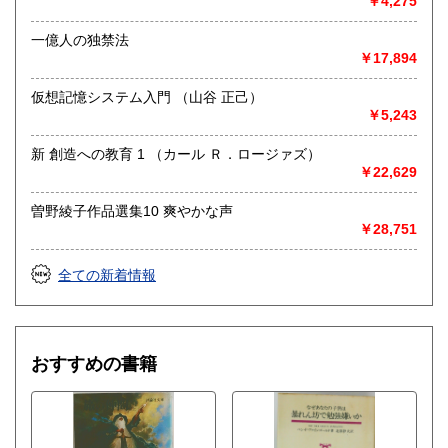
￥4,275
一億人の独禁法
￥17,894
仮想記憶システム入門 （山谷 正己）
￥5,243
新 創造への教育 1 （カール Ｒ．ロージァズ）
￥22,629
曽野綾子作品選集10 爽やかな声
￥28,751
全ての新着情報
おすすめの書籍