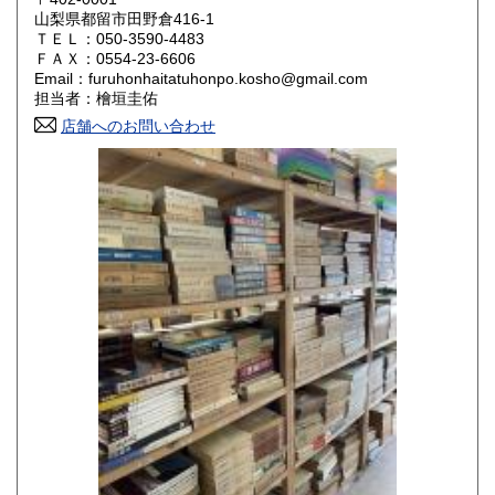
山梨県都留市田野倉416-1
ＴＥＬ：050-3590-4483
山口県
徳島県
800円
800円
ＦＡＸ：0554-23-6606
Email：furuhonhaitatuhonpo.kosho@gmail.com
香川県
愛媛県
800円
800円
担当者：檜垣圭佑
店舗へのお問い合わせ
高知県
福岡県
800円
800円
佐賀県
長崎県
800円
800円
熊本県
大分県
800円
800円
宮崎県
鹿児島県
800円
800円
沖縄県
1,500円