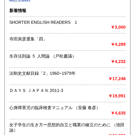
沿線名：-
新着情報
最寄駅：-
営業時間：-
SHORTER ENGLISH READERS 1
定休日：-
￥3,000
書籍の買取について
寺田寅彦選集「四」
￥4,289
-
生存法則論 ５ 人間論 （戸松慶議）
取り扱い分野
￥4,232
総記、哲学宗教、歴史、社会科学、自然科学、美術工芸、国
語国文、外国文学、古典籍、近代文献、趣味、外国書、サブ
法制史文献目録「2」1960~1979年
カルチャー、古書一般（その他）
￥17,248
書籍全般
ＤＡＹＳ ＪＡＰＡＮ 2011-3
￥19,991
心身障害児の臨床検査マニュアル （安藤 春彦）
￥4,635
女子学生の生き方ー思想的自立と職業の確立のために （池田
諭）