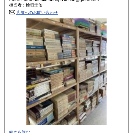
香川県
愛媛県
800円
800円
担当者：檜垣圭佑
店舗へのお問い合わせ
高知県
福岡県
800円
800円
佐賀県
長崎県
800円
800円
熊本県
大分県
800円
800円
宮崎県
鹿児島県
800円
800円
沖縄県
1,500円
-
続きを読む