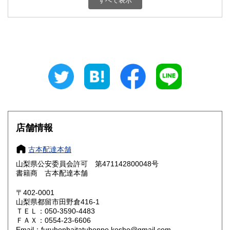
すべて表示
石川県
福井県
800円
800円
山梨県
長野県
800円
800円
岐阜県
静岡県
800円
800円
愛知県
三重県
800円
800円
滋賀県
京都府
800円
800円
大阪府
兵庫県
800円
800円
店舗情報
奈良県
和歌山県
800円
800円
古本配達本舗
山梨県公安委員会許可 第471142800048号
鳥取県
島根県
800円
800円
書籍商 古本配達本舗
岡山県
広島県
800円
800円
〒402-0001
山梨県都留市田野倉416-1
ＴＥＬ：050-3590-4483
山口県
徳島県
800円
800円
ＦＡＸ：0554-23-6606
Email：furuhonhaitatuhonpo.kosho@gmail.com