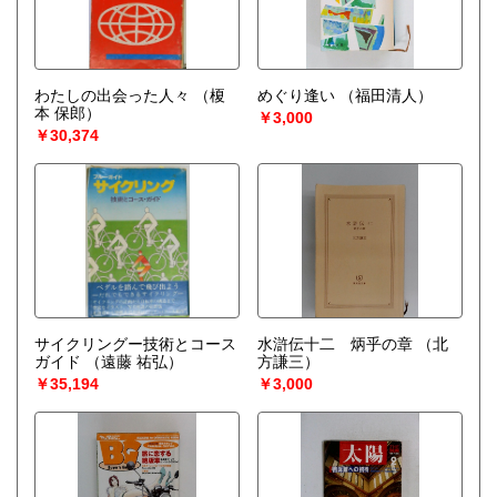
わたしの出会った人々
（榎
めぐり逢い
（福田清人）
本 保郎）
￥3,000
￥30,374
サイクリングー技術とコース
水滸伝十二 炳乎の章
（北
ガイド
（遠藤 祐弘）
方謙三）
￥35,194
￥3,000