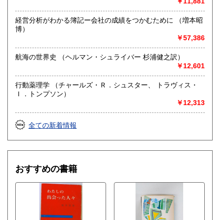
￥11,881
経営分析がわかる簿記ー会社の成績をつかむために （増本昭
博）
￥57,386
航海の世界史 （ヘルマン・シュライバー 杉浦健之訳）
￥12,601
行動薬理学 （チャールズ・Ｒ．シュスター、 トラヴィス・
Ｉ．トンプソン）
￥12,313
全ての新着情報
おすすめの書籍