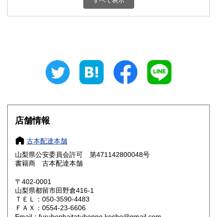
すべて表示
石川県
福井県
800円
800円
山梨県
長野県
800円
800円
岐阜県
静岡県
800円
800円
愛知県
三重県
800円
800円
滋賀県
京都府
800円
800円
大阪府
兵庫県
800円
800円
店舗情報
奈良県
和歌山県
800円
800円
古本配達本舗
山梨県公安委員会許可 第471142800048号
鳥取県
島根県
800円
800円
書籍商 古本配達本舗
岡山県
広島県
800円
800円
〒402-0001
山梨県都留市田野倉416-1
ＴＥＬ：050-3590-4483
山口県
徳島県
800円
800円
ＦＡＸ：0554-23-6606
Email：furuhonhaitatuhonpo.kosho@gmail.com