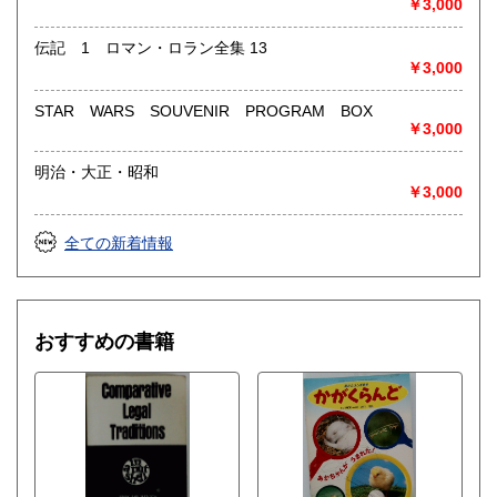
￥3,000
伝記 1 ロマン・ロラン全集 13
￥3,000
STAR WARS SOUVENIR PROGRAM BOX
￥3,000
明治・大正・昭和
￥3,000
全ての新着情報
おすすめの書籍