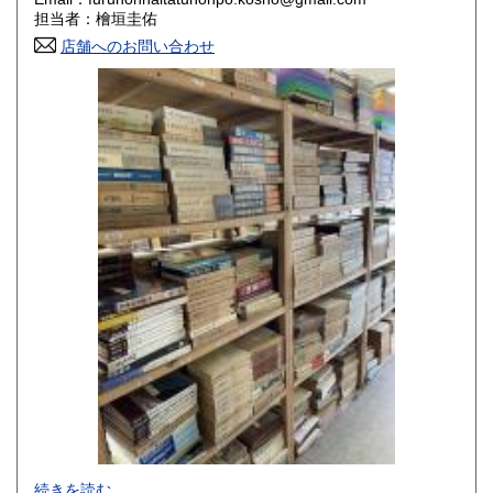
香川県
愛媛県
800円
800円
担当者：檜垣圭佑
店舗へのお問い合わせ
高知県
福岡県
800円
800円
佐賀県
長崎県
800円
800円
熊本県
大分県
800円
800円
宮崎県
鹿児島県
800円
800円
沖縄県
1,500円
-
続きを読む