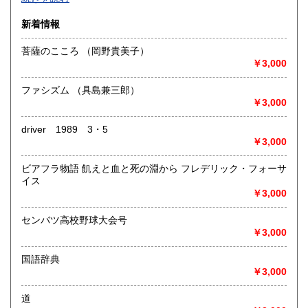
沿線名：-
新着情報
最寄駅：-
営業時間：-
菩薩のこころ （岡野貴美子）
定休日：-
￥3,000
書籍の買取について
ファシズム （具島兼三郎）
-
￥3,000
driver 1989 3・5
取り扱い分野
￥3,000
総記、哲学宗教、歴史、社会科学、自然科学、美術工芸、国
語国文、外国文学、古典籍、近代文献、趣味、外国書、サブ
ビアフラ物語 飢えと血と死の淵から フレデリック・フォーサ
カルチャー、古書一般（その他）
イス
書籍全般
￥3,000
センバツ高校野球大会号
￥3,000
国語辞典
￥3,000
道