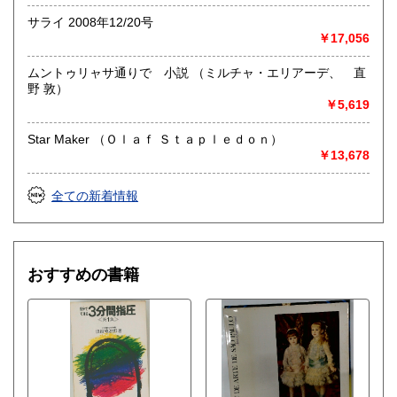
サライ 2008年12/20号
￥17,056
ムントゥリャサ通りで 小説 （ミルチャ・エリアーデ、 直
野 敦）
￥5,619
Star Maker （Ｏｌａｆ Ｓｔａｐｌｅｄｏｎ）
￥13,678
全ての新着情報
おすすめの書籍