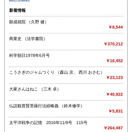
沿線名：-
新着情報
最寄駅：-
営業時間：-
願成就院 （久野 健）
定休日：-
￥8,544
書籍の買取について
商業史 （法学書院）
-
￥370,212
科学朝日1978年6月号
取り扱い分野
￥16,452
総記、哲学宗教、歴史、社会科学、自然科学、美術工芸、国
語国文、外国文学、古典籍、近代文献、趣味、外国書、サブ
こうさぎのジャムつくり （森山 京、 西川 おさむ）
カルチャー、古書一般（その他）
￥23,123
書籍全般
大家さんはねこ （三木 卓）
￥40,922
仏説観普賢菩薩行法経略義 （鈴木修学）
￥5,831
太平洋戦争の記憶 2016年11/9号 115号
￥264,487