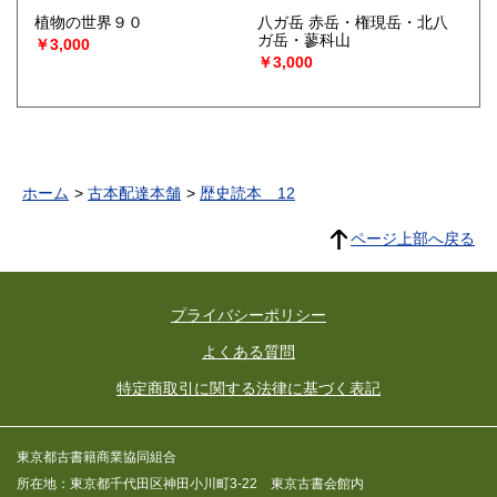
植物の世界９０
八ガ岳 赤岳・権現岳・北八
ガ岳・蓼科山
￥3,000
￥3,000
ホーム
古本配達本舗
歴史読本 12
ページ上部へ戻る
プライバシーポリシー
よくある質問
特定商取引に関する法律に基づく表記
東京都古書籍商業協同組合
所在地：東京都千代田区神田小川町3-22 東京古書会館内