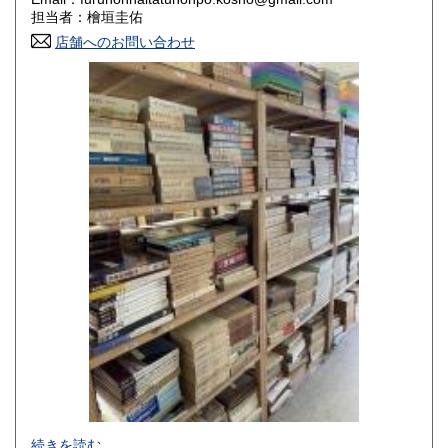
香川県
愛媛県
800円
800円
担当者：檜垣圭佑
店舗へのお問い合わせ
高知県
福岡県
800円
800円
佐賀県
長崎県
800円
800円
熊本県
大分県
800円
800円
宮崎県
鹿児島県
800円
800円
沖縄県
1,500円
-
続きを読む