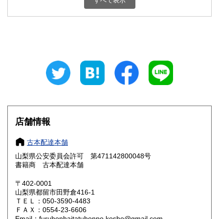
すべて表示
石川県
福井県
800円
800円
山梨県
長野県
800円
800円
岐阜県
静岡県
800円
800円
愛知県
三重県
800円
800円
滋賀県
京都府
800円
800円
大阪府
兵庫県
800円
800円
店舗情報
奈良県
和歌山県
800円
800円
古本配達本舗
山梨県公安委員会許可 第471142800048号
鳥取県
島根県
800円
800円
書籍商 古本配達本舗
岡山県
広島県
800円
800円
〒402-0001
山梨県都留市田野倉416-1
ＴＥＬ：050-3590-4483
山口県
徳島県
800円
800円
ＦＡＸ：0554-23-6606
Email：furuhonhaitatuhonpo.kosho@gmail.com