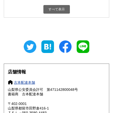
新潟県
富山県
800円
800円
すべて表示
石川県
福井県
800円
800円
山梨県
長野県
800円
800円
岐阜県
静岡県
800円
800円
愛知県
三重県
800円
800円
滋賀県
京都府
800円
800円
大阪府
兵庫県
800円
800円
店舗情報
奈良県
和歌山県
800円
800円
古本配達本舗
山梨県公安委員会許可 第471142800048号
鳥取県
島根県
800円
800円
書籍商 古本配達本舗
岡山県
広島県
800円
800円
〒402-0001
山梨県都留市田野倉416-1
ＴＥＬ：050-3590-4483
山口県
徳島県