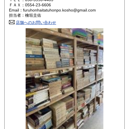
800円
800円
ＦＡＸ：0554-23-6606
Email：furuhonhaitatuhonpo.kosho@gmail.com
香川県
愛媛県
800円
800円
担当者：檜垣圭佑
店舗へのお問い合わせ
高知県
福岡県
800円
800円
佐賀県
長崎県
800円
800円
熊本県
大分県
800円
800円
宮崎県
鹿児島県
800円
800円
沖縄県
1,500円