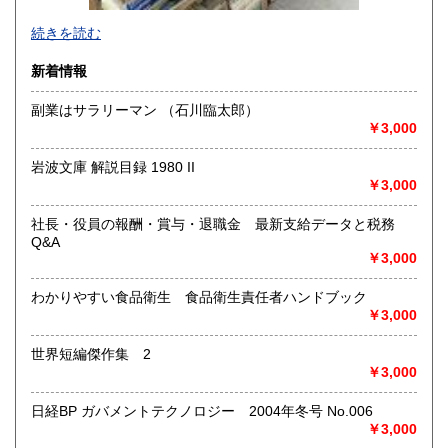
-
続きを読む
沿線名：-
新着情報
最寄駅：-
営業時間：-
副業はサラリーマン （石川臨太郎）
定休日：-
￥3,000
書籍の買取について
岩波文庫 解説目録 1980 II
-
￥3,000
社長・役員の報酬・賞与・退職金 最新支給データと税務
取り扱い分野
Q&A
総記、哲学宗教、歴史、社会科学、自然科学、美術工芸、国
￥3,000
語国文、外国文学、古典籍、近代文献、趣味、外国書、サブ
カルチャー、古書一般（その他）
わかりやすい食品衛生 食品衛生責任者ハンドブック
書籍全般
￥3,000
世界短編傑作集 2
￥3,000
日経BP ガバメントテクノロジー 2004年冬号 No.006
￥3,000