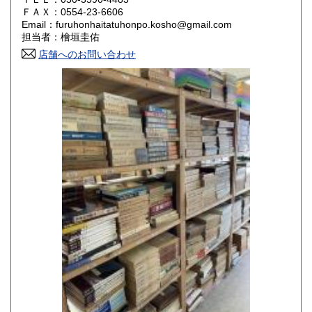
800円
800円
ＦＡＸ：0554-23-6606
Email：furuhonhaitatuhonpo.kosho@gmail.com
香川県
愛媛県
800円
800円
担当者：檜垣圭佑
店舗へのお問い合わせ
高知県
福岡県
800円
800円
佐賀県
長崎県
800円
800円
熊本県
大分県
800円
800円
宮崎県
鹿児島県
800円
800円
沖縄県
1,500円