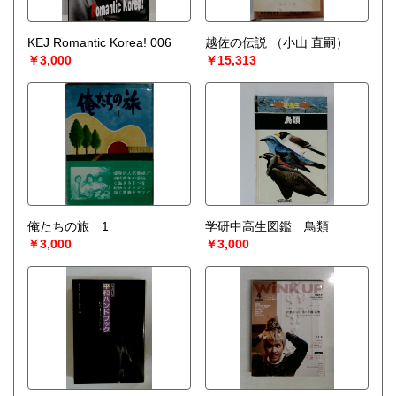
KEJ Romantic Korea! 006
越佐の伝説
（小山 直嗣）
￥3,000
￥15,313
俺たちの旅 1
学研中高生図鑑 鳥類
￥3,000
￥3,000