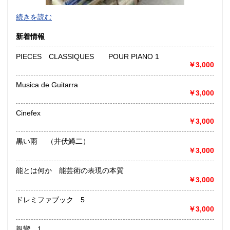
-
続きを読む
沿線名：-
新着情報
最寄駅：-
営業時間：-
PIECES CLASSIQUES POUR PIANO 1
定休日：-
￥3,000
書籍の買取について
Musica de Guitarra
￥3,000
-
Cinefex
取り扱い分野
￥3,000
総記、哲学宗教、歴史、社会科学、自然科学、美術工芸、国
語国文、外国文学、古典籍、近代文献、趣味、外国書、サブ
黒い雨 （井伏鱒二）
カルチャー、古書一般（その他）
￥3,000
書籍全般
能とは何か 能芸術の表現の本質
￥3,000
ドレミファブック 5
￥3,000
親鸞 1