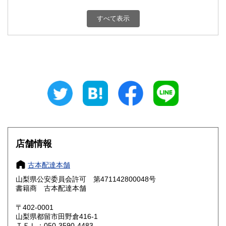
新潟県
富山県
800円
800円
すべて表示
石川県
福井県
800円
800円
山梨県
長野県
800円
800円
岐阜県
静岡県
800円
800円
愛知県
三重県
800円
800円
滋賀県
京都府
800円
800円
大阪府
兵庫県
800円
800円
店舗情報
奈良県
和歌山県
800円
800円
古本配達本舗
山梨県公安委員会許可 第471142800048号
鳥取県
島根県
800円
800円
書籍商 古本配達本舗
岡山県
広島県
800円
800円
〒402-0001
山梨県都留市田野倉416-1
ＴＥＬ：050-3590-4483
山口県
徳島県