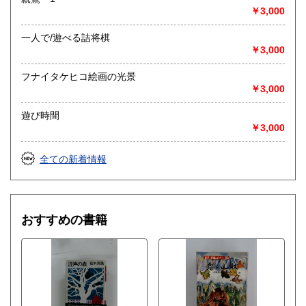
￥3,000
一人で/遊べる詰将棋
￥3,000
フナイタケヒコ絵画の光景
￥3,000
遊び時間
￥3,000
全ての新着情報
おすすめの書籍