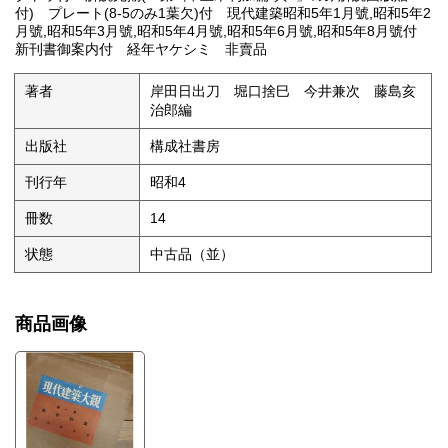
付) プレート(8-5のみ1葉欠)付 現代建築昭和5年1月號,昭和5年2
月號,昭和5年3月號,昭和5年4月號,昭和5年6月號,昭和5年8月號付
新刊書御案内付 経年ヤケシミ 非賣品
著者
岸田日出刀 堀口捨巳 今井兼次 藤島亥
治郎編
出版社
構成社書房
刊行年
昭和4
冊数
14
状態
中古品（並）
商品画像