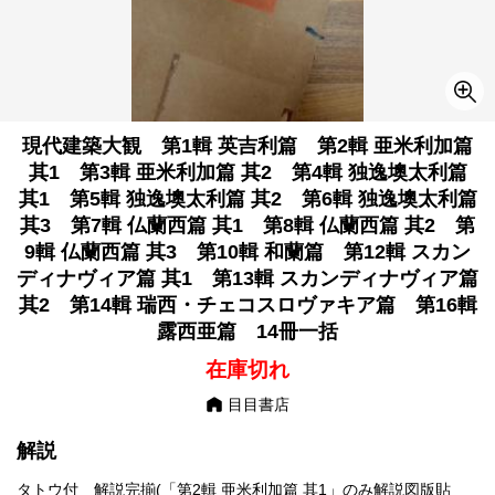
現代建築大観 第1輯 英吉利篇 第2輯 亜米利加篇
其1 第3輯 亜米利加篇 其2 第4輯 独逸墺太利篇
其1 第5輯 独逸墺太利篇 其2 第6輯 独逸墺太利篇
其3 第7輯 仏蘭西篇 其1 第8輯 仏蘭西篇 其2 第
9輯 仏蘭西篇 其3 第10輯 和蘭篇 第12輯 スカン
ディナヴィア篇 其1 第13輯 スカンディナヴィア篇
其2 第14輯 瑞西・チェコスロヴァキア篇 第16輯
露西亜篇 14冊一括
在庫切れ
目目書店
解説
タトウ付 解説完揃(「第2輯 亜米利加篇 其1」のみ解説図版貼