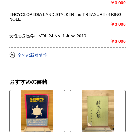
◎出張買取◎
￥3,000
○出張費無料
○出張買取は通常、東海圏のみ
ENCYCLOPEDIA LAND STALKER the TREASURE of KING
NOLE
※お売り頂ける本の量や質が見込める場合は関東〜近畿エリ
￥3,000
ア要相談
例
女性心身医学 VOL.24 No. 1 June 2019
【1000冊以上の専門書やマニア書籍がある】
￥3,000
【大学の研究室の整理】
【遺品整理で古い紙モノや道具など価値の有無が分からない
ものがある】
全ての新着情報
【神社仏閣、蔵の整理、中国古典籍など査定にかなりの専門
知識を要する】
場合などお気軽にご相談ください。
-------------------------------------------
おすすめの書籍
買取専用ダイヤル
050-3698-2626
-------------------------------------------
◎宅配買取◎
○30点より宅配送料無料
○梱包用ダンボールの無料送付可能
○買取金額の概算が知りたい方は、事前査定のサービスもぜひ
ご活用下さい。