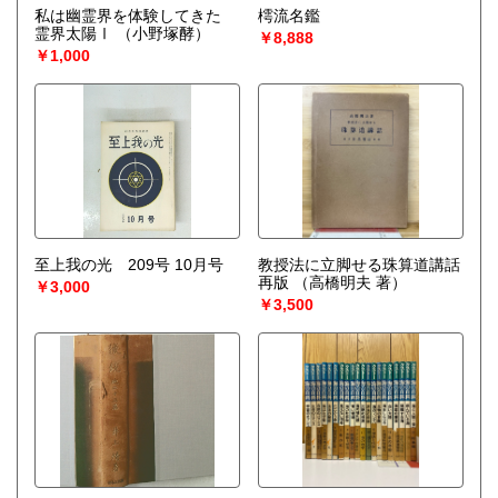
宅配買取送付先
私は幽霊界を体験してきた
樗流名鑑
----------------------------------------
霊界太陽Ⅰ
（小野塚酵）
￥8,888
501-0224
￥1,000
岐阜県瑞穂市稲里197-1
古本倶楽部 宅配買取受付係
058-322-2366
----------------------------------------
取り扱い分野
-
オールジャンル、戦前紙モノ、古典籍
至上我の光 209号 10月号
教授法に立脚せる珠算道講話
再版
（高橋明夫 著）
￥3,000
￥3,500