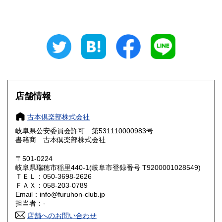
山梨県
長野県
680円
680円
岐阜県
静岡県
680円
680円
愛知県
三重県
680円
680円
滋賀県
京都府
680円
680円
店舗情報
大阪府
兵庫県
680円
680円
古本倶楽部株式会社
奈良県
和歌山県
680円
680円
岐阜県公安委員会許可 第531110000983号
書籍商 古本倶楽部株式会社
鳥取県
島根県
680円
680円
〒501-0224
岡山県
広島県
680円
680円
岐阜県瑞穂市稲里440-1(岐阜市登録番号 T9200001028549)
ＴＥＬ：050-3698-2626
ＦＡＸ：058-203-0789
山口県
徳島県
680円
680円
Email：info@furuhon-club.jp
担当者：-
香川県
愛媛県
680円
680円
店舗へのお問い合わせ