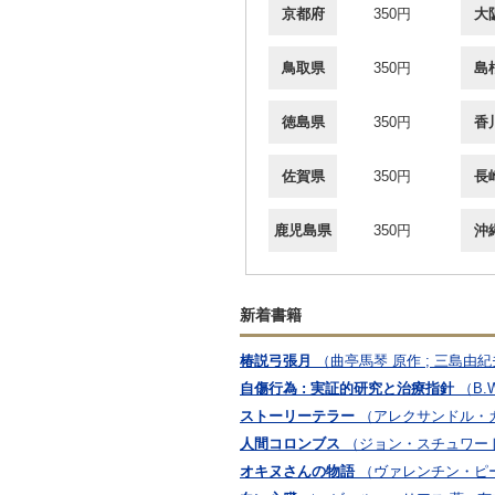
京都府
350円
大
鳥取県
350円
島
徳島県
350円
香
佐賀県
350円
長
鹿児島県
350円
沖
新着書籍
椿説弓張月
（曲亭馬琴 原作 ; 三島由紀
自傷行為 : 実証的研究と治療指針
（B.
ストーリーテラー
（アレクサンドル・カ
人間コロンブス
（ジョン・スチュワート・
オキヌさんの物語
（ヴァレンチン・ピーク