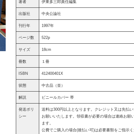
著者
伊東多三郎責任編集
出版社
中央公論社
刊行年
1997年
ページ数
522p
サイズ
18cm
冊数
１冊
ISBN
412400401X
状態
中古品（並）
解説
ビニールカバー 帯
発送ポリ
送料は300円以上となります。クレジット又は先払い
シー
お願いいたします。領収書が必要の場合は連絡お願
ます。
公費でご購入の場合(後払い可)は必要書類をご指示く