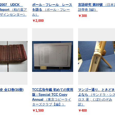
2007 UDCK
ポール・フレール レース
言語研究 第89號
（日本
Report
（柏の葉ア
を語る
（ポール・フレー
語學會 [編]）
ザインセンター）
ル）
￥300
￥2,000
 全13巻(16冊)
TCC広告年鑑 初めての実用
マンゴー通り、ときどき
版 : Special TCC Copy
よなら
（サンドラ・シ
Annual
（東京コピーライ
ロス 著 ; くぼたのぞみ
ターズクラブ【編】）
訳）
￥1,500
￥400