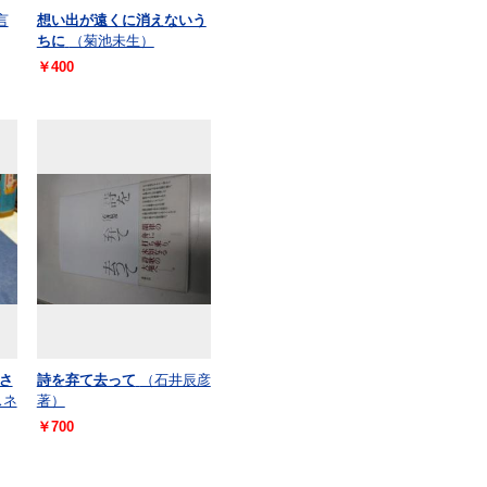
言
想い出が遠くに消えないう
ちに
（菊池未生）
￥400
さ
詩を弃て去って
（石井辰彦
スネ
著）
￥700