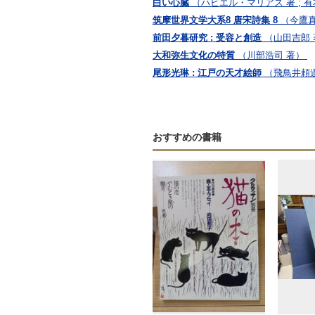
白い心臓
（ハビエル・マリアス 著 ; 
筑摩世界文学大系8 唐宋詩集 8
（今鷹真
前田夕暮研究 : 受容と創造
（山田吉郎 
大和弥生文化の特質
（川部浩司 著）
尾形光琳 : 江戸の天才絵師
（飛鳥井頼道
おすすめの書籍