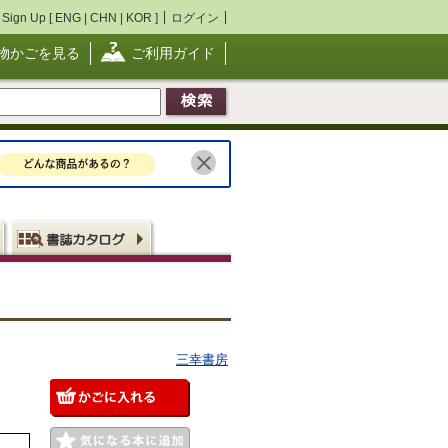
Sign Up [
ENG
|
CHN
|
KOR
]
ログイン
物かごを見る
ご利用ガイド
三幸書房