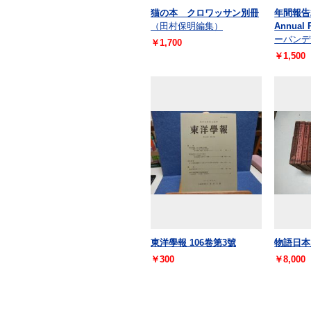
猫の本 クロワッサン別冊
年間報告
（田村保明編集）
Annual 
ーバンデ
￥1,700
￥1,500
東洋學報 106卷第3號
物語日本史
￥300
￥8,000