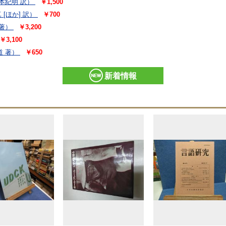
有本紀明 訳）
￥1,500
 [ほか] 訳）
￥700
著）
￥3,200
￥3,100
 著）
￥650
新着情報