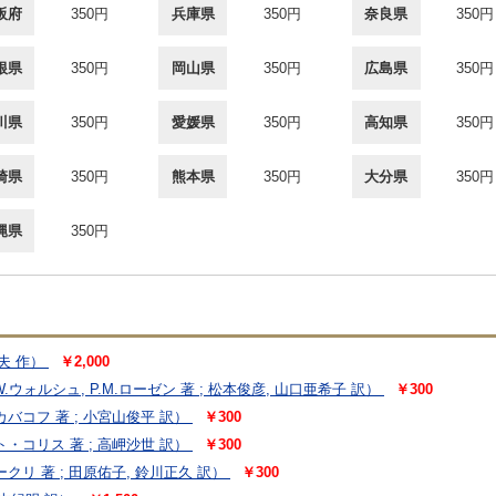
阪府
350円
兵庫県
350円
奈良県
350円
根県
350円
岡山県
350円
広島県
350円
川県
350円
愛媛県
350円
高知県
350円
崎県
350円
熊本県
350円
大分県
350円
縄県
350円
夫 作）
￥2,000
W.ウォルシュ, P.M.ローゼン 著 ; 松本俊彦, 山口亜希子 訳）
￥300
バコフ 著 ; 小宮山俊平 訳）
￥300
コリス 著 ; 高岬沙世 訳）
￥300
リ 著 ; 田原佑子, 鈴川正久 訳）
￥300