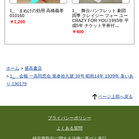
1_ まぬけの効用 高橋義孝
1_ 舞台パンフレット 劇団
010160
四季 クレイジー フォー ユー
CRAZY FOR YOU 1993年 平
￥1,200
成5年 チケット半券付
140285
￥400
ホーム
盛高書店
1_ 会報 一高同窓会 第参拾九號 39号 昭和14年 1939年 臭いあ
り 130179
ページ上部へ戻る
プライバシーポリシー
よくある質問
特定商取引に関する法律に基づく表記