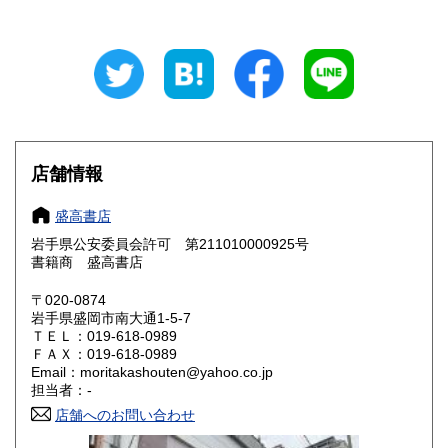
岐阜県
静岡県
185円
185円
愛知県
三重県
185円
185円
滋賀県
京都府
185円
185円
大阪府
兵庫県
185円
185円
店舗情報
奈良県
和歌山県
185円
185円
盛高書店
岩手県公安委員会許可 第211010000925号
鳥取県
島根県
185円
185円
書籍商 盛高書店
岡山県
広島県
185円
185円
〒020-0874
岩手県盛岡市南大通1-5-7
ＴＥＬ：019-618-0989
山口県
徳島県
185円
185円
ＦＡＸ：019-618-0989
Email：moritakashouten@yahoo.co.jp
香川県
愛媛県
185円
185円
担当者：-
店舗へのお問い合わせ
高知県
福岡県
185円
185円