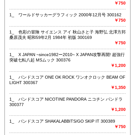
￥750
店舗にて受け取り可能ですが、遠方の倉庫にて保管してる商
1_ ワールドサッカーグラフィック 2000年12月号 300162
品もあるため、必ず事前にメッセージまたはお電話にてご連
￥750
絡くださいませ。
沿線名：-
1_ 色彩の冒険 サイエンス アイ 秋山さと子 海野弘 北澤方邦
最寄駅：盛岡駅
桑原茂夫 昭和59年2月 1984年 初版 300169
営業時間：月～金10:00～18:00 土10:00～16:00
￥750
定休日：日曜日・お盆・年末年始
1_ X JAPAN ~since1982ー2010~ X JAPAN攻撃再開! 超強行
書籍の買取について
突破七転八起 MSムック 300376
￥1,200
ジャンル問わず店舗にて買取査定致します。
1_ バンドスコア ONE OK ROCK ワンオクロック BEAM OF
取り扱い分野
LIGHT 300367
￥1,350
古書一般（その他）
1_ バンドスコア NICOTINE PANDORA ニコチン パンドラ
300377
￥1,200
1_ バンドスコア SHAKALABBITS/GO SKIP IT 300389
￥750