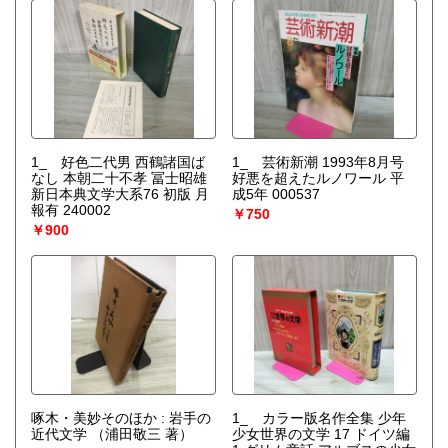
1_ 好色二代男 西鶴諸国ば
1_ 芸術新潮 1993年8月号
なし 本朝二十不孝 冨士昭雄
好悪を超えたルノワール 平
新日本典文学大系76 初版 月
成5年 000537
報有 240002
￥750
￥900
啄木・美妙そのほか : 岩手の
1_ カラー版名作全集 少年
近代文学
（浦田敬三 著）
少女世界の文学 17 ドイツ編