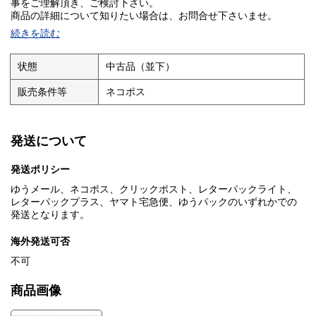
事をご理解頂き、ご検討下さい。
商品の詳細について知りたい場合は、お問合せ下さいませ。
続きを読む
■I■注意事項■I■
クリーニングしておりません。ホコリや汚れは現状になります。
状態
中古品（並下）
基本的にお振込を確認した翌日発送となりますが、土・日・祝日
は発送作業出来ませんのでご了承ください。
販売条件等
ネコポス
お問い合わせの回答は当日に回答出来ない場合があり、翌日が
土・日の場合は月曜日、祝日の場合は次の日になる場合がありま
す。
発送について
■I■キャンセル・返品について■I■
発送ポリシー
商品説明や注意事項に記載している内容に関する返品や返金には
一切お応え出来ません。
ゆうメール、ネコポス、クリックポスト、レターパックライト、
レターパックプラス、ヤマト宅急便、ゆうパックのいずれかでの
■I■落札後の取引について■I■
発送となります。
基本的にお振込を確認した翌日発送となりますが、土・日・祝日
は発送作業出来ませんのでご了承ください。
海外発送可否
落札後48時間以内にご連絡がない場合、5日以内にご入金いただけ
不可
ない場合はご購入を取り消させて頂く場合があります。
商品画像
■I■同梱発送について■I■
同梱発送は対応しておりません。