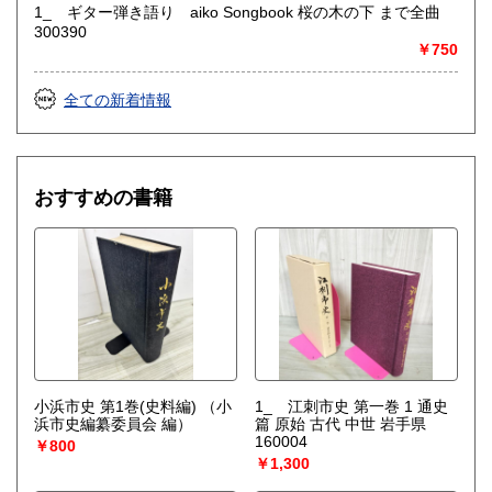
1_ ギター弾き語り aiko Songbook 桜の木の下 まで全曲
300390
￥750
全ての新着情報
おすすめの書籍
小浜市史 第1巻(史料編)
（小
1_ 江刺市史 第一巻 1 通史
浜市史編纂委員会 編）
篇 原始 古代 中世 岩手県
160004
￥800
￥1,300