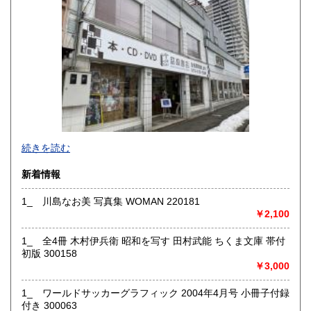
佐賀県
長崎県
185円
185円
熊本県
大分県
185円
185円
宮崎県
鹿児島県
185円
185円
沖縄県
185円
続きを読む
新着情報
1_ 川島なお美 写真集 WOMAN 220181
￥2,100
1_ 全4冊 木村伊兵衛 昭和を写す 田村武能 ちくま文庫 帯付
初版 300158
￥3,000
1_ ワールドサッカーグラフィック 2004年4月号 小冊子付録
付き 300063