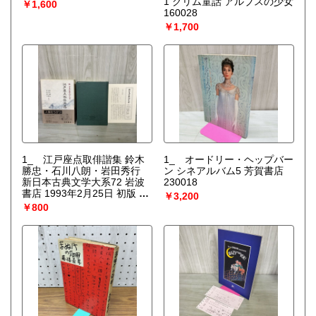
1 グリム童話 アルブスの少女
￥1,600
160028
￥1,700
1_ 江戸座点取俳諧集 鈴木
1_ オードリー・ヘップバー
勝忠・石川八朗・岩田秀行
ン シネアルバム5 芳賀書店
新日本古典文学大系72 岩波
230018
書店 1993年2月25日 初版 平
￥3,200
成5年 函 帯 月報付 120094
￥800