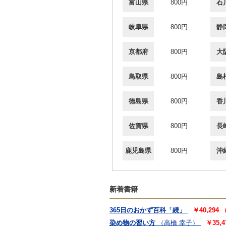
富山県
800円
石
岐阜県
800円
静
京都府
800円
大
鳥取県
800円
島
徳島県
800円
香
佐賀県
800円
長
鹿児島県
800円
沖
新着書籍
365日のおかず百科「続」
￥40,294
染め物の習い方
（高橋 幸子）
￥35,