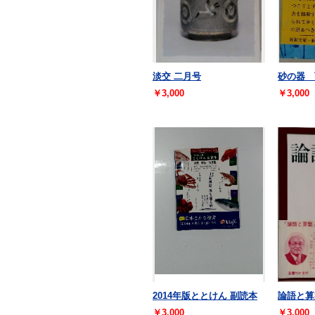
淡交 二月号
砂の器 
￥3,000
￥3,000
2014年版ととけん 副読本
論語と算
￥3,000
￥3,000