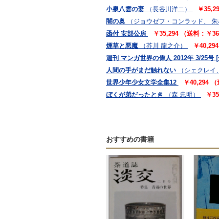
小泉八雲の妻
（長谷川洋二）
￥35,
闇の奥
（ジョウゼフ・コンラッド、 
函付 安部公房
￥35,294 （送料：￥3
煙草と悪魔
（芥川 龍之介）
￥40,2
週刊 マンガ世界の偉人 2012年 3/25号 
人間の手がまだ触れない
（シェクレイ
世界少年少女文学全集12
￥40,294
ぼくが弟だったとき
（森 忠明）
￥3
おすすめの書籍