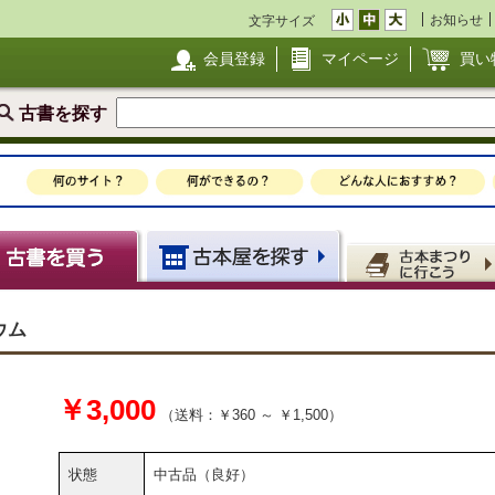
お知らせ
文字サイズ
会員登録
マイページ
買い
古書を探す
ウム
￥3,000
（送料：￥360 ～ ￥1,500）
状態
中古品（良好）