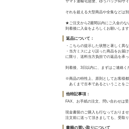
ヤマト運輸宅急便、ゆうパック60サイ
それを超える大型商品や全集などは別
★ご注文から2週間以内にご入金のな
到着後に入金をよろしくお願いします
返品について：
・こちらの提示した状態と著しく異な
・当方ミスにより誤った商品をお届け
に限り、送料当方負担での返品を承っ
到着後、3日以内に、まずはご連絡く
※商品の特性上、原則としてお客様都
あくまで古本であるということをご
他特記事項：
FAX、お手紙の注文、問い合わせは
現金書留のご購入も行なっておりませ
注文前に送って頂きましても、受取り
書籍の買い取りについて