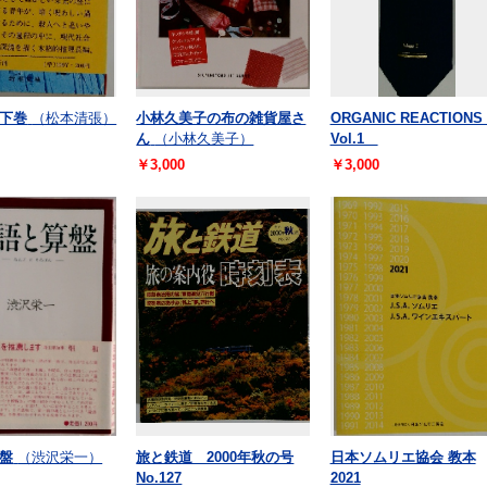
下巻
（松本清張）
小林久美子の布の雑貨屋さ
ORGANIC REACTION
ん
（小林久美子）
Vol.1
￥3,000
￥3,000
盤
（渋沢栄一）
旅と鉄道 2000年秋の号
日本ソムリエ協会 教本
No.127
2021