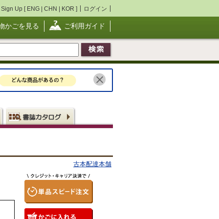
Sign Up [
ENG
|
CHN
|
KOR
]
ログイン
物かごを見る
ご利用ガイド
古本配達本舗