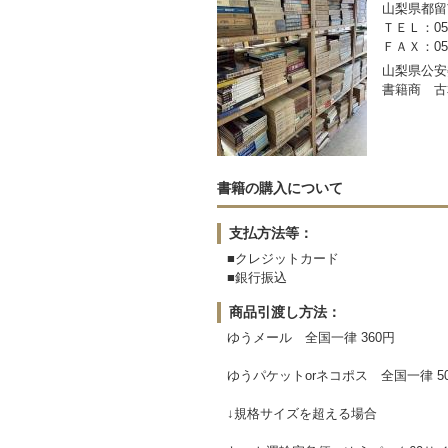
山梨県都留市
ＴＥＬ：050-
ＦＡＸ：0554
山梨県公安委
書籍商 古
書籍の購入について
支払方法等：
■クレジットカード
■銀行振込
商品引渡し方法：
ゆうメール 全国一律 360円
ゆうパケットorネコポス 全国一律 5
↓規格サイズを超える場合