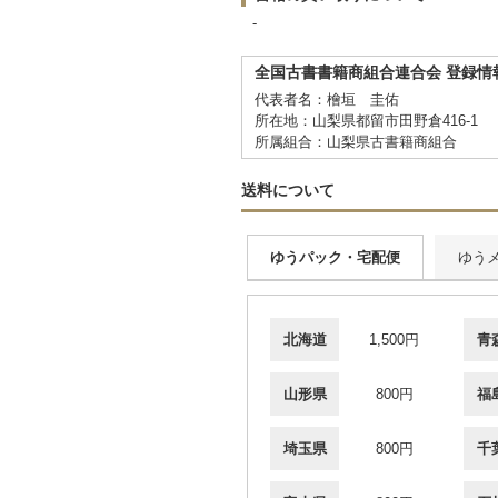
-
全国古書書籍商組合連合会 登録情
代表者名：檜垣 圭佑
所在地：山梨県都留市田野倉416-1
所属組合：山梨県古書籍商組合
送料について
ゆうパック・宅配便
ゆう
北海道
1,500円
青
山形県
800円
福
埼玉県
800円
千