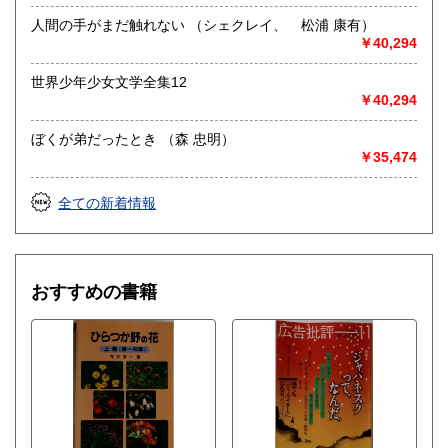
人間の手がまだ触れない （シェクレイ、 松浦 康有）
￥40,294
世界少年少女文学全集12
￥40,294
ぼくが弟だったとき （森 忠明）
￥35,474
全ての新着情報
おすすめの書籍