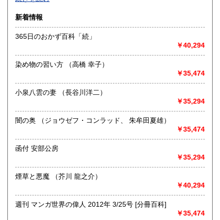
沿線名：-
新着情報
最寄駅：-
営業時間：-
365日のおかず百科「続」
定休日：-
￥40,294
書籍の買取について
染め物の習い方 （高橋 幸子）
-
￥35,474
小泉八雲の妻 （長谷川洋二）
取り扱い分野
￥35,294
総記、哲学宗教、歴史、社会科学、自然科学、美術工芸、国
語国文、外国文学、古典籍、近代文献、趣味、外国書、サブ
闇の奥 （ジョウゼフ・コンラッド、 朱牟田夏雄）
カルチャー、古書一般（その他）
￥35,474
書籍全般
函付 安部公房
￥35,294
煙草と悪魔 （芥川 龍之介）
￥40,294
週刊 マンガ世界の偉人 2012年 3/25号 [分冊百科]
￥35,474