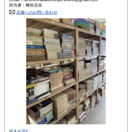
香川県
愛媛県
800円
800円
担当者：檜垣圭佑
店舗へのお問い合わせ
高知県
福岡県
800円
800円
佐賀県
長崎県
800円
800円
熊本県
大分県
800円
800円
宮崎県
鹿児島県
800円
800円
沖縄県
1,500円
-
続きを読む