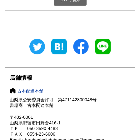
すべて表示
石川県
福井県
800円
800円
山梨県
長野県
800円
800円
岐阜県
静岡県
800円
800円
愛知県
三重県
800円
800円
滋賀県
京都府
800円
800円
大阪府
兵庫県
800円
800円
店舗情報
奈良県
和歌山県
800円
800円
古本配達本舗
山梨県公安委員会許可 第471142800048号
鳥取県
島根県
800円
800円
書籍商 古本配達本舗
岡山県
広島県
800円
800円
〒402-0001
山梨県都留市田野倉416-1
ＴＥＬ：050-3590-4483
山口県
徳島県
800円
800円
ＦＡＸ：0554-23-6606
Email：furuhonhaitatuhonpo.kosho@gmail.com