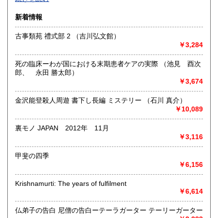
沿線名：-
新着情報
最寄駅：-
営業時間：-
古事類苑 禮式部 2 （吉川弘文館）
定休日：-
￥3,284
書籍の買取について
死の臨床ーわが国における末期患者ケアの実際 （池見 酉次
-
郎、 永田 勝太郎）
￥3,674
取り扱い分野
金沢能登殺人周遊 書下し長編 ミステリー （石川 真介）
総記、哲学宗教、歴史、社会科学、自然科学、美術工芸、国
￥10,089
語国文、外国文学、古典籍、近代文献、趣味、外国書、サブ
カルチャー、古書一般（その他）
裏モノ JAPAN 2012年 11月
書籍全般
￥3,116
甲斐の四季
￥6,156
Krishnamurti: The years of fulfilment
￥6,614
仏弟子の告白 尼僧の告白ーテーラガーター テーリーガーター