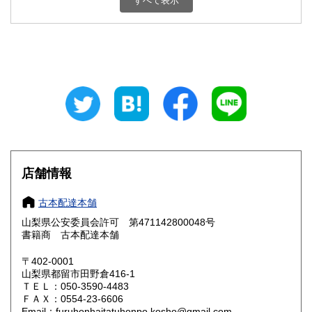
すべて表示
石川県
福井県
800円
800円
山梨県
長野県
800円
800円
岐阜県
静岡県
800円
800円
愛知県
三重県
800円
800円
滋賀県
京都府
800円
800円
大阪府
兵庫県
800円
800円
店舗情報
奈良県
和歌山県
800円
800円
古本配達本舗
山梨県公安委員会許可 第471142800048号
鳥取県
島根県
800円
800円
書籍商 古本配達本舗
岡山県
広島県
800円
800円
〒402-0001
山梨県都留市田野倉416-1
ＴＥＬ：050-3590-4483
山口県
徳島県
800円
800円
ＦＡＸ：0554-23-6606
Email：furuhonhaitatuhonpo.kosho@gmail.com