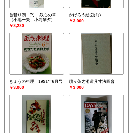
首斬り朝 弐 残心の章
かげろう絵図(前)
（小池一夫、小島剛夕）
￥3,000
￥8,280
きょうの料理 1991年6月号
續々茶之湯道具寸法圖會
￥3,000
￥3,000