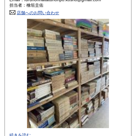
香川県
愛媛県
800円
800円
担当者：檜垣圭佑
店舗へのお問い合わせ
高知県
福岡県
800円
800円
佐賀県
長崎県
800円
800円
熊本県
大分県
800円
800円
宮崎県
鹿児島県
800円
800円
沖縄県
1,500円
-
続きを読む