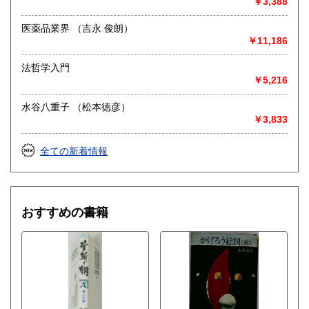
￥3,388
医薬品業界 （吉永 俊朗）
￥11,186
法哲学入門
￥5,216
水谷八重子 （松本徳彦）
￥3,833
全ての新着情報
おすすめの書籍