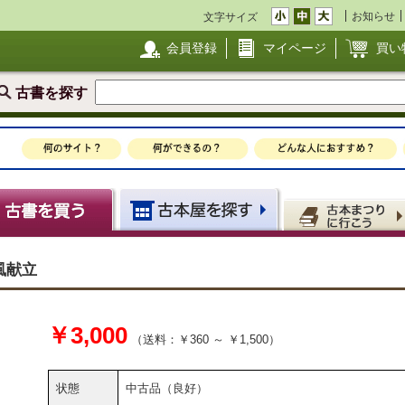
お知らせ
文字サイズ
会員登録
マイページ
買い
古書を探す
洋風献立
￥3,000
（送料：￥360 ～ ￥1,500）
状態
中古品（良好）