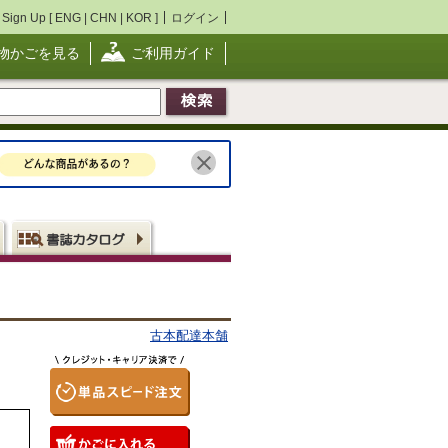
Sign Up [
ENG
|
CHN
|
KOR
]
ログイン
物かごを見る
ご利用ガイド
古本配達本舗