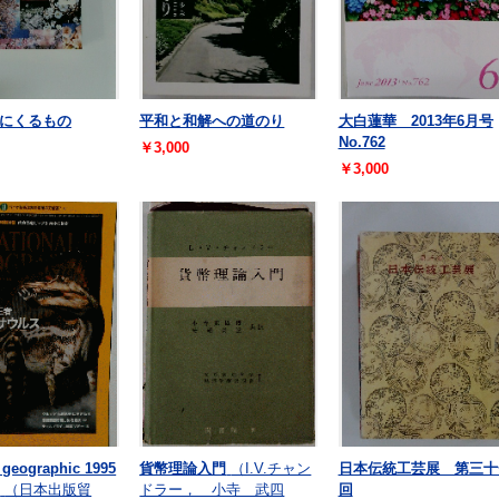
にくるもの
平和と和解への道のり
大白蓮華 2013年6月号
No.762
￥3,000
￥3,000
 geographic 1995
貨幣理論入門
（I.V.チャン
日本伝統工芸展 第三十
日
（日本出版貿
ドラー， 小寺 武四
回