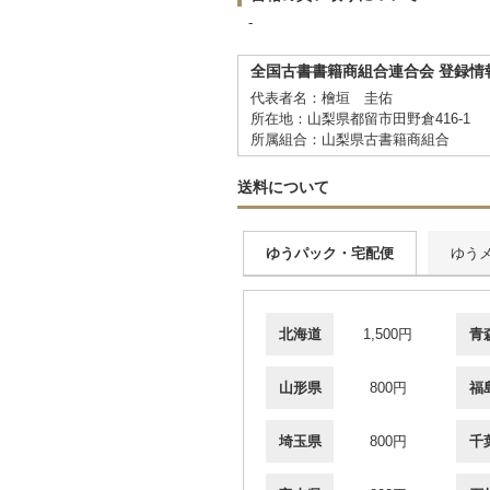
-
全国古書書籍商組合連合会 登録情
代表者名：檜垣 圭佑
所在地：山梨県都留市田野倉416-1
所属組合：山梨県古書籍商組合
送料について
ゆうパック・宅配便
ゆう
北海道
1,500円
青
山形県
800円
福
埼玉県
800円
千