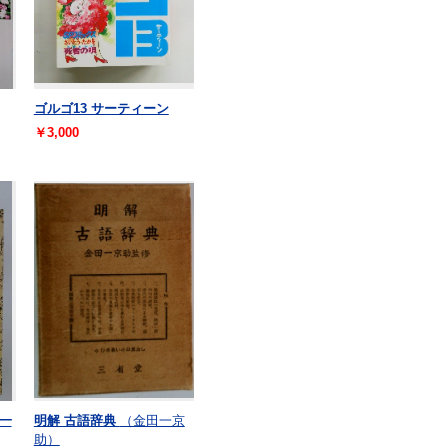
ゴルゴ13 サーティーン
￥3,000
一
明解 古語辞典
（金田一京
助）