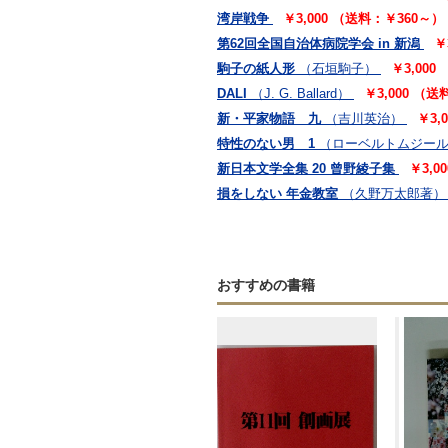
湾岸戦争
￥3,000 （送料：￥360～）
第62回全国自治体病院学会 in 新潟
￥
駒子の紙人形
（石垣駒子）
￥3,000
DALI
（J. G. Ballard）
￥3,000 （
新・平家物語 九
（吉川英治）
￥3,
特性のない男 1
（ローベルトムジー
新日本文学全集 20 曾野綾子集
￥3,0
損をしない 年金教室
（久野万太郎著）
おすすめの書籍