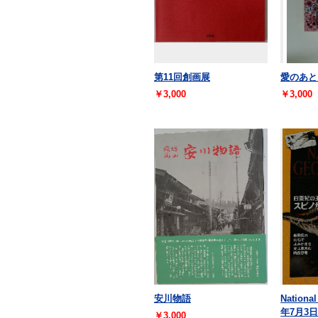
第11回創画展
愛のあと
￥3,000
￥3,000
安川物語
National
年7月3
￥3,000