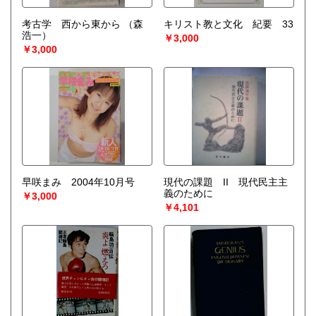
考古学 西から東から
（森
キリスト教と文化 紀要 33
浩一）
￥3,000
￥3,000
早咲まみ 2004年10月号
現代の課題 II 現代民主主
義のために
￥3,000
￥4,101