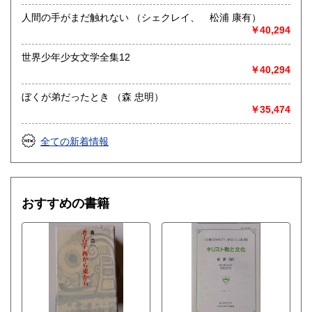
人間の手がまだ触れない （シェクレイ、 松浦 康有）
￥40,294
世界少年少女文学全集12
￥40,294
ぼくが弟だったとき （森 忠明）
￥35,474
全ての新着情報
おすすめの書籍