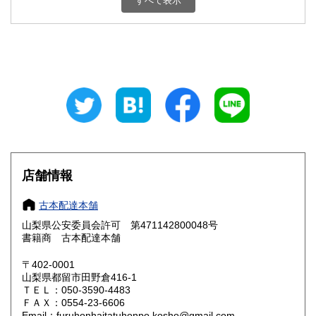
すべて表示
石川県
福井県
800円
800円
山梨県
長野県
800円
800円
岐阜県
静岡県
800円
800円
愛知県
三重県
800円
800円
滋賀県
京都府
800円
800円
大阪府
兵庫県
800円
800円
店舗情報
奈良県
和歌山県
800円
800円
古本配達本舗
山梨県公安委員会許可 第471142800048号
鳥取県
島根県
800円
800円
書籍商 古本配達本舗
岡山県
広島県
800円
800円
〒402-0001
山梨県都留市田野倉416-1
ＴＥＬ：050-3590-4483
山口県
徳島県
800円
800円
ＦＡＸ：0554-23-6606
Email：furuhonhaitatuhonpo.kosho@gmail.com