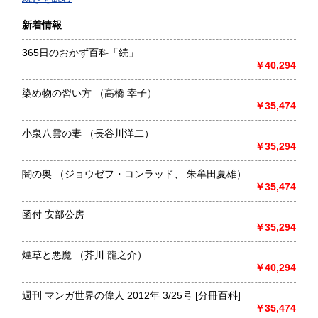
沿線名：-
新着情報
最寄駅：-
営業時間：-
365日のおかず百科「続」
定休日：-
￥40,294
書籍の買取について
染め物の習い方 （高橋 幸子）
-
￥35,474
小泉八雲の妻 （長谷川洋二）
取り扱い分野
￥35,294
総記、哲学宗教、歴史、社会科学、自然科学、美術工芸、国
語国文、外国文学、古典籍、近代文献、趣味、外国書、サブ
闇の奥 （ジョウゼフ・コンラッド、 朱牟田夏雄）
カルチャー、古書一般（その他）
￥35,474
書籍全般
函付 安部公房
￥35,294
煙草と悪魔 （芥川 龍之介）
￥40,294
週刊 マンガ世界の偉人 2012年 3/25号 [分冊百科]
￥35,474