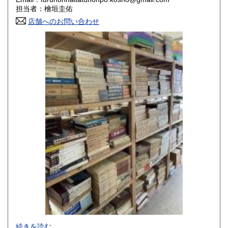
香川県
愛媛県
800円
800円
担当者：檜垣圭佑
店舗へのお問い合わせ
高知県
福岡県
800円
800円
佐賀県
長崎県
800円
800円
熊本県
大分県
800円
800円
宮崎県
鹿児島県
800円
800円
沖縄県
1,500円
-
続きを読む