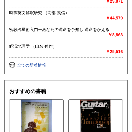
￥29,871
時事英文解釈研究 （高部 義信）
￥44,579
密教占星術入門ーあなたの運命を予知し 運命をかえる
￥8,863
経済地理学 （山名 伸作）
￥25,516
全ての新着情報
おすすめの書籍