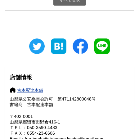
すべて表示
石川県
福井県
800円
800円
山梨県
長野県
800円
800円
岐阜県
静岡県
800円
800円
愛知県
三重県
800円
800円
滋賀県
京都府
800円
800円
大阪府
兵庫県
800円
800円
店舗情報
奈良県
和歌山県
800円
800円
古本配達本舗
山梨県公安委員会許可 第471142800048号
鳥取県
島根県
800円
800円
書籍商 古本配達本舗
岡山県
広島県
800円
800円
〒402-0001
山梨県都留市田野倉416-1
ＴＥＬ：050-3590-4483
山口県
徳島県
800円
800円
ＦＡＸ：0554-23-6606
Email：furuhonhaitatuhonpo.kosho@gmail.com