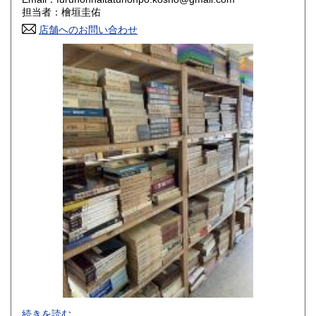
香川県
愛媛県
800円
800円
担当者：檜垣圭佑
店舗へのお問い合わせ
高知県
福岡県
800円
800円
佐賀県
長崎県
800円
800円
熊本県
大分県
800円
800円
宮崎県
鹿児島県
800円
800円
沖縄県
1,500円
-
続きを読む