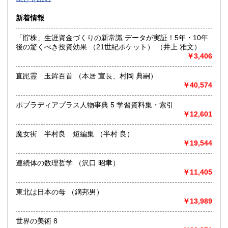
沿線名：-
新着情報
最寄駅：-
営業時間：-
「貯株」生涯資金づくりの新常識 データが実証！5年・10年
定休日：-
後の驚くべき投資効果 （21世紀ポケット） （井上 雅文）
￥3,406
書籍の買取について
-
直毘霊 玉鉾百首 （本居 宣長、村岡 典嗣）
￥40,574
取り扱い分野
ポプラディアプラス人物事典 5 学習資料集・索引
総記、哲学宗教、歴史、社会科学、自然科学、美術工芸、国
￥12,601
語国文、外国文学、古典籍、近代文献、趣味、外国書、サブ
カルチャー、古書一般（その他）
魔女街 半村良 短編集 （半村 良）
書籍全般
￥19,544
連続体の数理哲学 （沢口 昭聿）
￥11,405
東北は日本の母 （鏑邦男）
￥13,989
世界の美術 8