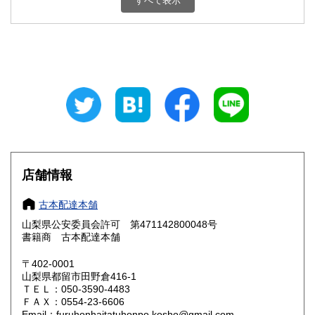
すべて表示
石川県
福井県
800円
800円
山梨県
長野県
800円
800円
岐阜県
静岡県
800円
800円
愛知県
三重県
800円
800円
滋賀県
京都府
800円
800円
大阪府
兵庫県
800円
800円
店舗情報
奈良県
和歌山県
800円
800円
古本配達本舗
山梨県公安委員会許可 第471142800048号
鳥取県
島根県
800円
800円
書籍商 古本配達本舗
岡山県
広島県
800円
800円
〒402-0001
山梨県都留市田野倉416-1
ＴＥＬ：050-3590-4483
山口県
徳島県
800円
800円
ＦＡＸ：0554-23-6606
Email：furuhonhaitatuhonpo.kosho@gmail.com