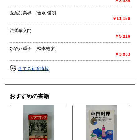
￥3,388
医薬品業界 （吉永 俊朗）
￥11,186
法哲学入門
￥5,216
水谷八重子 （松本徳彦）
￥3,833
全ての新着情報
おすすめの書籍