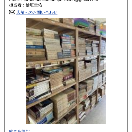
香川県
愛媛県
800円
800円
担当者：檜垣圭佑
店舗へのお問い合わせ
高知県
福岡県
800円
800円
佐賀県
長崎県
800円
800円
熊本県
大分県
800円
800円
宮崎県
鹿児島県
800円
800円
沖縄県
1,500円
-
続きを読む