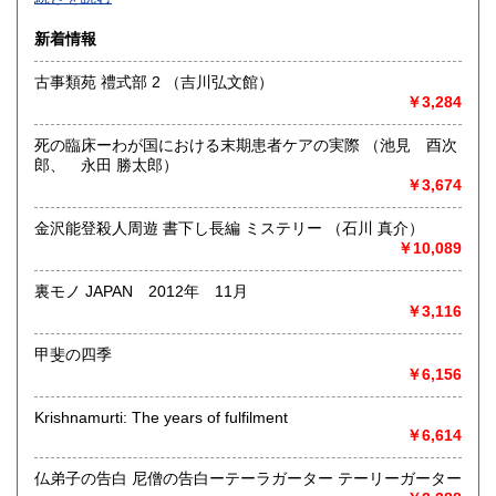
沿線名：-
新着情報
最寄駅：-
営業時間：-
古事類苑 禮式部 2 （吉川弘文館）
定休日：-
￥3,284
書籍の買取について
死の臨床ーわが国における末期患者ケアの実際 （池見 酉次
-
郎、 永田 勝太郎）
￥3,674
取り扱い分野
金沢能登殺人周遊 書下し長編 ミステリー （石川 真介）
総記、哲学宗教、歴史、社会科学、自然科学、美術工芸、国
￥10,089
語国文、外国文学、古典籍、近代文献、趣味、外国書、サブ
カルチャー、古書一般（その他）
裏モノ JAPAN 2012年 11月
書籍全般
￥3,116
甲斐の四季
￥6,156
Krishnamurti: The years of fulfilment
￥6,614
仏弟子の告白 尼僧の告白ーテーラガーター テーリーガーター