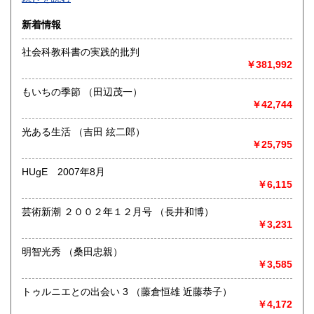
沿線名：-
新着情報
最寄駅：-
営業時間：-
社会科教科書の実践的批判
定休日：-
￥381,992
書籍の買取について
もいちの季節 （田辺茂一）
-
￥42,744
光ある生活 （吉田 絃二郎）
取り扱い分野
￥25,795
総記、哲学宗教、歴史、社会科学、自然科学、美術工芸、国
語国文、外国文学、古典籍、近代文献、趣味、外国書、サブ
HUgE 2007年8月
カルチャー、古書一般（その他）
￥6,115
書籍全般
芸術新潮 ２００２年１２月号 （長井和博）
￥3,231
明智光秀 （桑田忠親）
￥3,585
トゥルニエとの出会い 3 （藤倉恒雄 近藤恭子）
￥4,172