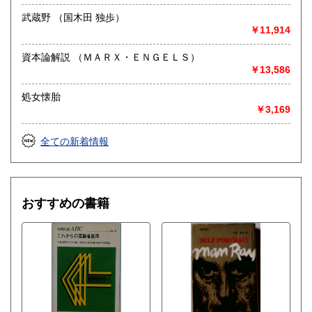
武蔵野 （国木田 独歩）
￥11,914
資本論解説 （ＭＡＲＸ・ＥＮＧＥＬＳ）
￥13,586
処女懐胎
￥3,169
全ての新着情報
おすすめの書籍