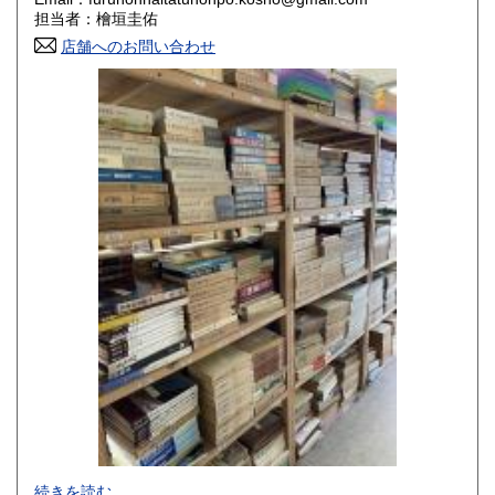
香川県
愛媛県
800円
800円
担当者：檜垣圭佑
店舗へのお問い合わせ
高知県
福岡県
800円
800円
佐賀県
長崎県
800円
800円
熊本県
大分県
800円
800円
宮崎県
鹿児島県
800円
800円
沖縄県
1,500円
-
続きを読む