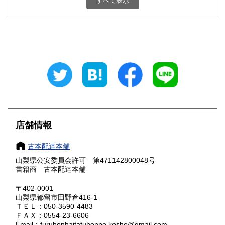
すべて表示
石川県
福井県
800円
800円
山梨県
長野県
800円
800円
岐阜県
静岡県
800円
800円
愛知県
三重県
800円
800円
滋賀県
京都府
800円
800円
大阪府
兵庫県
800円
800円
店舗情報
奈良県
和歌山県
800円
800円
古本配達本舗
山梨県公安委員会許可 第471142800048号
鳥取県
島根県
800円
800円
書籍商 古本配達本舗
岡山県
広島県
800円
800円
〒402-0001
山梨県都留市田野倉416-1
ＴＥＬ：050-3590-4483
山口県
徳島県
800円
800円
ＦＡＸ：0554-23-6606
Email：furuhonhaitatuhonpo.kosho@gmail.com