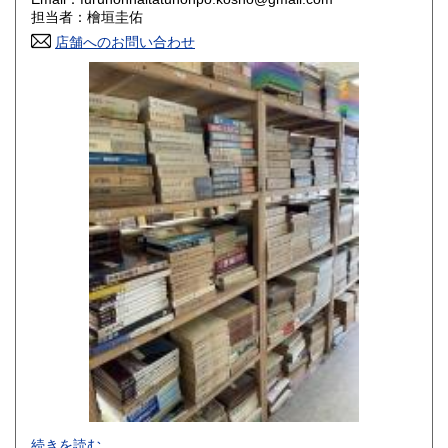
香川県
愛媛県
800円
800円
担当者：檜垣圭佑
店舗へのお問い合わせ
高知県
福岡県
800円
800円
佐賀県
長崎県
800円
800円
熊本県
大分県
800円
800円
宮崎県
鹿児島県
800円
800円
沖縄県
1,500円
-
続きを読む