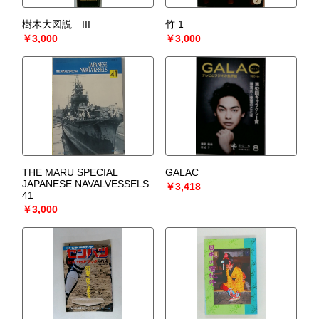
樹木大図説 III
竹 1
￥3,000
￥3,000
THE MARU SPECIAL
GALAC
JAPANESE NAVALVESSELS
￥3,418
41
￥3,000