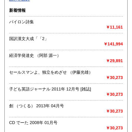
沿線名：-
新着情報
最寄駅：-
営業時間：-
バイロン詩集
定休日：-
￥11,161
書籍の買取について
国訳漢文大成「「2」
-
￥141,994
経済学発達史 （阿部 源一）
取り扱い分野
￥29,891
総記、哲学宗教、歴史、社会科学、自然科学、美術工芸、国
語国文、外国文学、古典籍、近代文献、趣味、外国書、サブ
セールスマンよ、独立をめざせ （伊藤光雄）
カルチャー、古書一般（その他）
￥30,273
書籍全般
子ども英語ジャーナル 2011年 12月号 [雑誌]
￥30,273
創 （つくる） 2013年 04月号
￥30,273
CD でーた 2008年 01月号
￥30,273