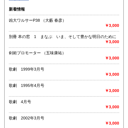
沿線名：-
新着情報
最寄駅：-
営業時間：-
凶大ワルサーP38 （大藪 春彦）
定休日：-
￥3,000
書籍の買取について
別冊 本の窓 1 まなぶ いま、そして豊かな明日のために
-
￥3,000
剣術プロモーター （五味康祐）
取り扱い分野
￥3,000
総記、哲学宗教、歴史、社会科学、自然科学、美術工芸、国
語国文、外国文学、古典籍、近代文献、趣味、外国書、サブ
歌劇 1999年3月号
カルチャー、古書一般（その他）
￥3,000
書籍全般
歌劇 1995年4月号
￥3,000
歌劇 4月号
￥3,000
歌劇 2002年3月号
￥3,000