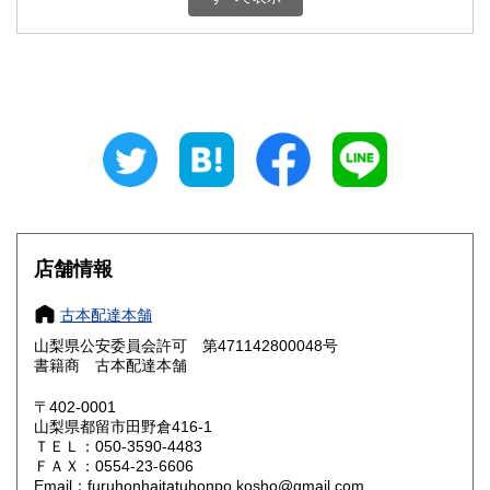
石川県
福井県
800円
800円
山梨県
長野県
800円
800円
岐阜県
静岡県
800円
800円
愛知県
三重県
800円
800円
滋賀県
京都府
800円
800円
大阪府
兵庫県
800円
800円
店舗情報
奈良県
和歌山県
800円
800円
古本配達本舗
山梨県公安委員会許可 第471142800048号
鳥取県
島根県
800円
800円
書籍商 古本配達本舗
岡山県
広島県
800円
800円
〒402-0001
山梨県都留市田野倉416-1
ＴＥＬ：050-3590-4483
山口県
徳島県
800円
800円
ＦＡＸ：0554-23-6606
Email：furuhonhaitatuhonpo.kosho@gmail.com