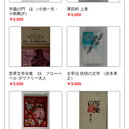
半義の門 ほ
（小池一夫・
厚田村 上巻
小島剛夕）
￥3,000
￥3,000
世界文学全集 15 フローベ
太宰治 彷徨の文学
（赤木孝
ール ボヴァリー夫人
之）
￥3,000
￥3,000