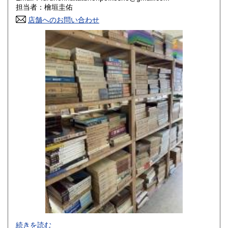
香川県
愛媛県
800円
800円
担当者：檜垣圭佑
店舗へのお問い合わせ
高知県
福岡県
800円
800円
佐賀県
長崎県
800円
800円
熊本県
大分県
800円
800円
宮崎県
鹿児島県
800円
800円
沖縄県
1,500円
-
続きを読む