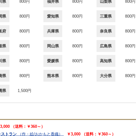
川県
800円
福井県
800円
山梨県
800円
岡県
800円
愛知県
800円
三重県
800円
阪府
800円
兵庫県
800円
奈良県
800円
根県
800円
岡山県
800円
広島県
800円
川県
800円
愛媛県
800円
高知県
800円
崎県
800円
熊本県
800円
大分県
800円
縄県
1,500円
3,000 （送料：￥360～）
レストラン
（作・絵/おかもと香織）
￥3,000 （送料：￥360～）