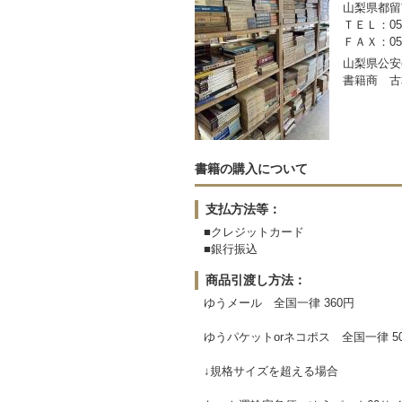
山梨県都留市
ＴＥＬ：050-
ＦＡＸ：0554
山梨県公安委
書籍商 古
書籍の購入について
支払方法等：
■クレジットカード
■銀行振込
商品引渡し方法：
ゆうメール 全国一律 360円
ゆうパケットorネコポス 全国一律 5
↓規格サイズを超える場合