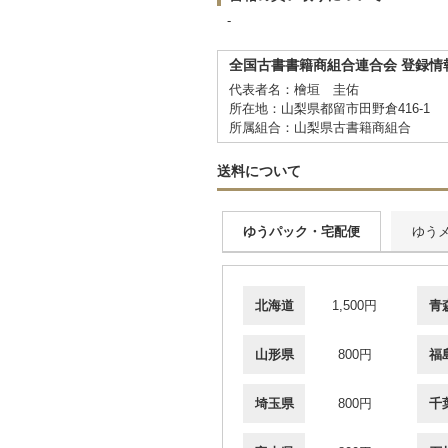
-
全国古書書籍商組合連合会 登録情
代表者名：檜垣 圭佑
所在地：山梨県都留市田野倉416-1
所属組合：山梨県古書籍商組合
送料について
ゆうパック・宅配便
ゆう
北海道
1,500円
青
山形県
800円
福
埼玉県
800円
千