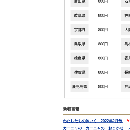
富山県
800円
石
岐阜県
800円
静
京都府
800円
大
鳥取県
800円
島
徳島県
800円
香
佐賀県
800円
長
鹿児島県
800円
沖
新着書籍
わたしたちの体いく 2022年2月号
￥
カーニャの カーニャの おまかせ 