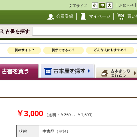
お知らせ
文字サイズ
会員登録
マイページ
買い
古書を探す
￥3,000
（送料：￥360 ～ ￥1,500）
状態
中古品（良好）