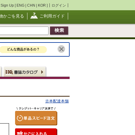
Sign Up [
ENG
|
CHN
|
KOR
]
ログイン
物かごを見る
ご利用ガイド
古本配達本舗