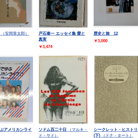
（安岡章太郎）
戸石泰一 エッセイ集 愛と
歴史と旅 12
真実
￥3,000
￥3,474
ぶアメリカンライ
ソドム百二十日
（マルキ・
シークレット・ヒストリ
ド・サド）
(下)
（ドナ・タート）