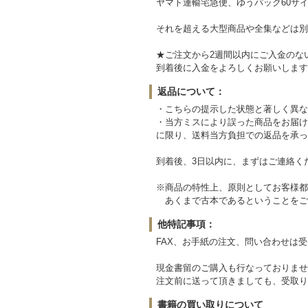
ヤマト運輸宅急便、ゆうパック60サイ
それを超える大型商品や全集などは別
★ご注文から2週間以内にご入金のな
到着後に入金をよろしくお願いします
返品について：
・こちらの提示した状態と著しく異な
・当方ミスにより誤った商品をお届け
に限り、送料当方負担での返品を承っ
到着後、3日以内に、まずはご連絡く
※商品の特性上、原則としてお客様都
あくまで古本であるということをご
他特記事項：
FAX、お手紙の注文、問い合わせは
現金書留のご購入も行なっておりませ
注文前に送って頂きましても、受取り
書籍の買い取りについて