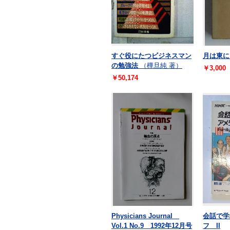
すぐ役にたつビジネスマン
月は東に
の勉強法
（樺旦純 著）
￥3,000
￥50,174
Physicians Journal
会話で学
Vol.1 No.9 1992年12月号
フ II