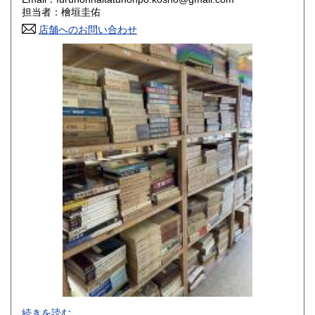
香川県
愛媛県
800円
800円
担当者：檜垣圭佑
店舗へのお問い合わせ
高知県
福岡県
800円
800円
佐賀県
長崎県
800円
800円
熊本県
大分県
800円
800円
宮崎県
鹿児島県
800円
800円
沖縄県
1,500円
-
続きを読む