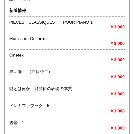
沿線名：-
新着情報
最寄駅：-
営業時間：-
PIECES CLASSIQUES POUR PIANO 1
定休日：-
￥3,000
書籍の買取について
Musica de Guitarra
￥3,000
-
Cinefex
取り扱い分野
￥3,000
総記、哲学宗教、歴史、社会科学、自然科学、美術工芸、国
語国文、外国文学、古典籍、近代文献、趣味、外国書、サブ
黒い雨 （井伏鱒二）
カルチャー、古書一般（その他）
￥3,000
書籍全般
能とは何か 能芸術の表現の本質
￥3,000
ドレミファブック 5
￥3,000
親鸞 1
￥3,000