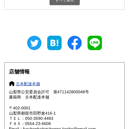
すべて表示
石川県
福井県
800円
800円
山梨県
長野県
800円
800円
岐阜県
静岡県
800円
800円
愛知県
三重県
800円
800円
滋賀県
京都府
800円
800円
大阪府
兵庫県
800円
800円
店舗情報
奈良県
和歌山県
800円
800円
古本配達本舗
山梨県公安委員会許可 第471142800048号
鳥取県
島根県
800円
800円
書籍商 古本配達本舗
岡山県
広島県
800円
800円
〒402-0001
山梨県都留市田野倉416-1
ＴＥＬ：050-3590-4483
山口県
徳島県
800円
800円
ＦＡＸ：0554-23-6606
Email：furuhonhaitatuhonpo.kosho@gmail.com