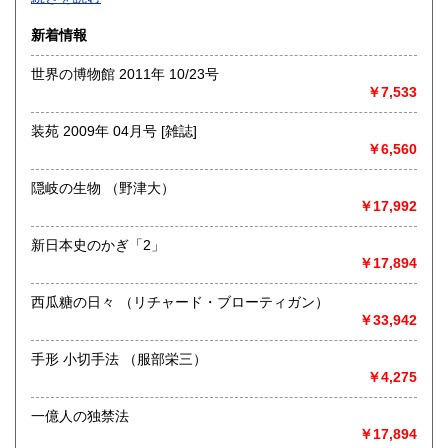
沿線名：-
新着情報
最寄駅：-
営業時間：-
世界の博物館 2011年 10/23号
定休日：-
￥7,533
書籍の買取について
装苑 2009年 04月号 [雑誌]
-
￥6,560
隠岐の生物 （野津大）
取り扱い分野
￥17,992
総記、哲学宗教、歴史、社会科学、自然科学、美術工芸、国
語国文、外国文学、古典籍、近代文献、趣味、外国書、サブ
新日本史のかぎ「2」
カルチャー、古書一般（その他）
￥17,894
書籍全般
西瓜糖の日々 （リチャード・ブローティガン）
￥33,942
手形 小切手法 （服部栄三）
￥4,275
一億人の独禁法
￥17,894