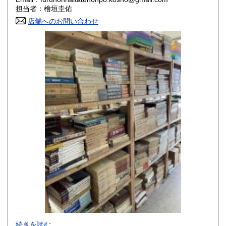
香川県
愛媛県
800円
800円
担当者：檜垣圭佑
店舗へのお問い合わせ
高知県
福岡県
800円
800円
佐賀県
長崎県
800円
800円
熊本県
大分県
800円
800円
宮崎県
鹿児島県
800円
800円
沖縄県
1,500円
-
続きを読む