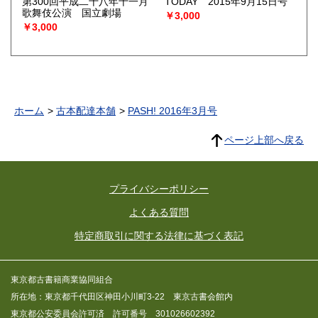
第300回平成二十八年十一月
TODAY 2015年9月15日号
歌舞伎公演 国立劇場
￥3,000
￥3,000
ホーム
古本配達本舗
PASH! 2016年3月号
ページ上部へ戻る
プライバシーポリシー
よくある質問
特定商取引に関する法律に基づく表記
東京都古書籍商業協同組合
所在地：東京都千代田区神田小川町3-22 東京古書会館内
東京都公安委員会許可済 許可番号 301026602392