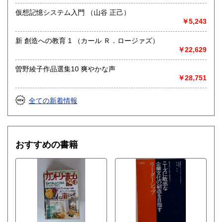
仮想記憶システム入門 （山谷 正己）
￥5,243
新 創造への教育 1 （カール Ｒ．ロージァズ）
￥22,629
曽野綾子作品選集10 爽やかな声
￥28,751
全ての新着情報
おすすめの書籍