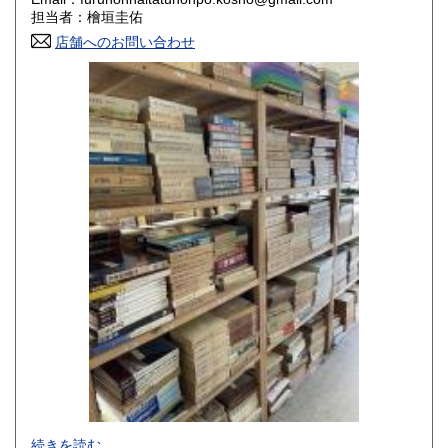
香川県
愛媛県
800円
800円
担当者：檜垣圭佑
店舗へのお問い合わせ
高知県
福岡県
800円
800円
佐賀県
長崎県
800円
800円
熊本県
大分県
800円
800円
宮崎県
鹿児島県
800円
800円
沖縄県
1,500円
-
続きを読む