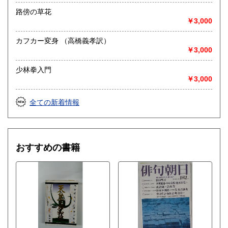
路傍の草花
￥3,000
カフカー変身 （高橋義孝訳）
￥3,000
少林拳入門
￥3,000
全ての新着情報
おすすめの書籍