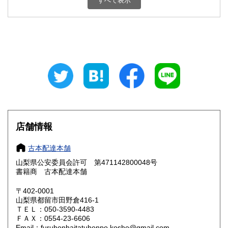
すべて表示
石川県
福井県
800円
800円
山梨県
長野県
800円
800円
岐阜県
静岡県
800円
800円
愛知県
三重県
800円
800円
滋賀県
京都府
800円
800円
大阪府
兵庫県
800円
800円
店舗情報
奈良県
和歌山県
800円
800円
古本配達本舗
山梨県公安委員会許可 第471142800048号
鳥取県
島根県
800円
800円
書籍商 古本配達本舗
岡山県
広島県
800円
800円
〒402-0001
山梨県都留市田野倉416-1
ＴＥＬ：050-3590-4483
山口県
徳島県
800円
800円
ＦＡＸ：0554-23-6606
Email：furuhonhaitatuhonpo.kosho@gmail.com