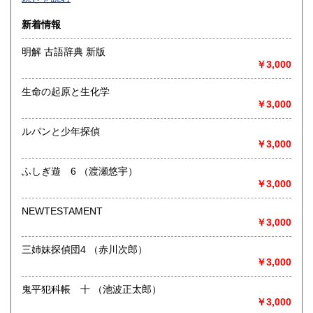
沿線名：-
新着情報
最寄駅：-
営業時間：-
明解 古語辞典 新版
定休日：-
￥3,000
書籍の買取について
生命の起原と生化学
-
￥3,000
ルパンと少年探偵
取り扱い分野
￥3,000
総記、哲学宗教、歴史、社会科学、自然科学、美術工芸、国
語国文、外国文学、古典籍、近代文献、趣味、外国書、サブ
ふしぎ遊 6 （渡瀬悠宇）
カルチャー、古書一般（その他）
￥3,000
書籍全般
NEWTESTAMENT
￥3,000
三姉妹探偵団4 （赤川次郎）
￥3,000
鬼平犯科帳 十 （池波正太郎）
￥3,000