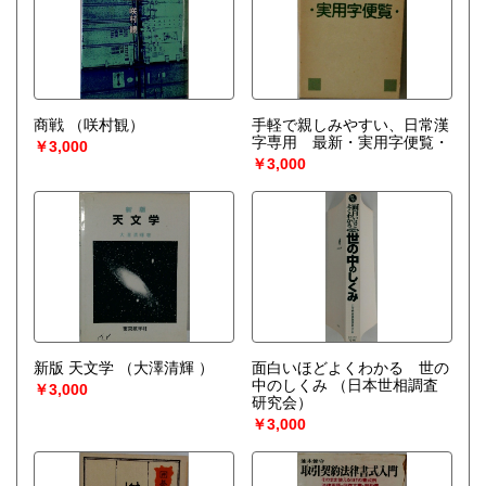
商戦
（咲村観）
手軽で親しみやすい、日常漢
字専用 最新・実用字便覧・
￥3,000
￥3,000
新版 天文学
（大澤清輝 ）
面白いほどよくわかる 世の
中のしくみ
（日本世相調査
￥3,000
研究会）
￥3,000