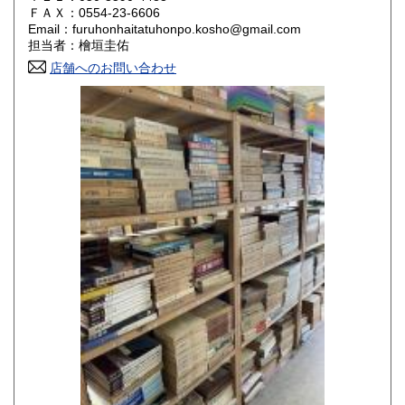
800円
800円
ＦＡＸ：0554-23-6606
Email：furuhonhaitatuhonpo.kosho@gmail.com
香川県
愛媛県
800円
800円
担当者：檜垣圭佑
店舗へのお問い合わせ
高知県
福岡県
800円
800円
佐賀県
長崎県
800円
800円
熊本県
大分県
800円
800円
宮崎県
鹿児島県
800円
800円
沖縄県
1,500円