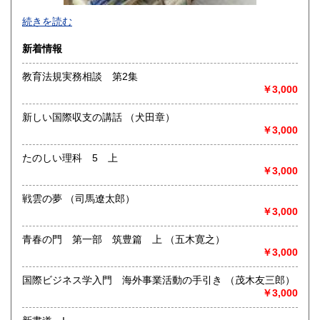
-
続きを読む
沿線名：-
新着情報
最寄駅：-
営業時間：-
教育法規実務相談 第2集
定休日：-
￥3,000
書籍の買取について
新しい国際収支の講話 （犬田章）
-
￥3,000
たのしい理科 5 上
取り扱い分野
￥3,000
総記、哲学宗教、歴史、社会科学、自然科学、美術工芸、国
語国文、外国文学、古典籍、近代文献、趣味、外国書、サブ
戦雲の夢 （司馬遼太郎）
カルチャー、古書一般（その他）
￥3,000
書籍全般
青春の門 第一部 筑豊篇 上 （五木寛之）
￥3,000
国際ビジネス学入門 海外事業活動の手引き （茂木友三郎）
￥3,000