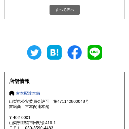
新潟県
富山県
800円
800円
すべて表示
石川県
福井県
800円
800円
山梨県
長野県
800円
800円
岐阜県
静岡県
800円
800円
愛知県
三重県
800円
800円
滋賀県
京都府
800円
800円
大阪府
兵庫県
800円
800円
店舗情報
奈良県
和歌山県
800円
800円
古本配達本舗
山梨県公安委員会許可 第471142800048号
鳥取県
島根県
800円
800円
書籍商 古本配達本舗
岡山県
広島県
800円
800円
〒402-0001
山梨県都留市田野倉416-1
ＴＥＬ：050-3590-4483
山口県
徳島県