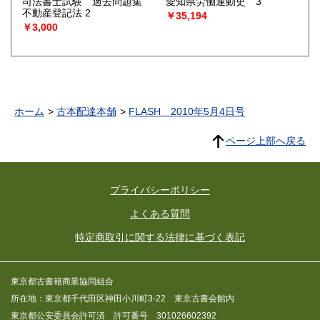
司法書士試験 過去問題集
愛知県労働運動史 3
不動産登記法 2
￥35,194
￥3,000
ホーム
古本配達本舗
FLASH 2010年5月4日号
ページ上部へ戻る
プライバシーポリシー
よくある質問
特定商取引に関する法律に基づく表記
東京都古書籍商業協同組合
所在地：東京都千代田区神田小川町3-22 東京古書会館内
東京都公安委員会許可済 許可番号 301026602392