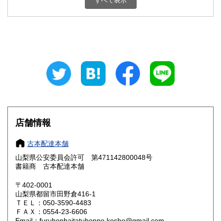
すべて表示
石川県
福井県
800円
800円
山梨県
長野県
800円
800円
岐阜県
静岡県
800円
800円
愛知県
三重県
800円
800円
滋賀県
京都府
800円
800円
大阪府
兵庫県
800円
800円
店舗情報
奈良県
和歌山県
800円
800円
古本配達本舗
山梨県公安委員会許可 第471142800048号
鳥取県
島根県
800円
800円
書籍商 古本配達本舗
岡山県
広島県
800円
800円
〒402-0001
山梨県都留市田野倉416-1
ＴＥＬ：050-3590-4483
山口県
徳島県
800円
800円
ＦＡＸ：0554-23-6606
Email：furuhonhaitatuhonpo.kosho@gmail.com