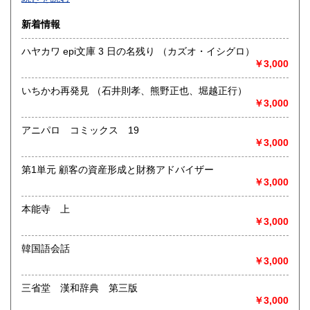
沿線名：-
新着情報
最寄駅：-
営業時間：-
ハヤカワ epi文庫 3 日の名残り （カズオ・イシグロ）
定休日：-
￥3,000
書籍の買取について
いちかわ再発見 （石井則孝、熊野正也、堀越正行）
-
￥3,000
アニパロ コミックス 19
取り扱い分野
￥3,000
総記、哲学宗教、歴史、社会科学、自然科学、美術工芸、国
語国文、外国文学、古典籍、近代文献、趣味、外国書、サブ
第1単元 顧客の資産形成と財務アドバイザー
カルチャー、古書一般（その他）
￥3,000
書籍全般
本能寺 上
￥3,000
韓国語会話
￥3,000
三省堂 漢和辞典 第三版
￥3,000