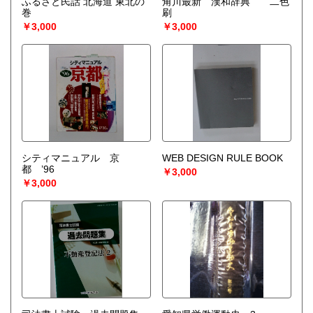
ふるさと民話 北海道 東北の
角川最新 漢和辞典 二色
巻
刷
￥3,000
￥3,000
シティマニュアル 京
WEB DESIGN RULE BOOK
都 ’96
￥3,000
￥3,000