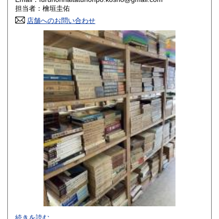
香川県
愛媛県
800円
800円
担当者：檜垣圭佑
店舗へのお問い合わせ
高知県
福岡県
800円
800円
佐賀県
長崎県
800円
800円
熊本県
大分県
800円
800円
宮崎県
鹿児島県
800円
800円
沖縄県
1,500円
-
続きを読む