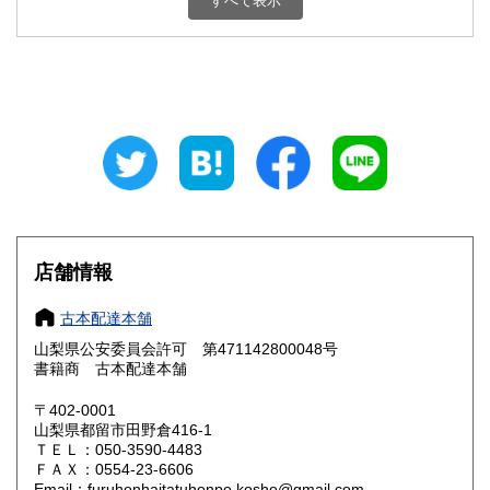
すべて表示
石川県
福井県
800円
800円
山梨県
長野県
800円
800円
岐阜県
静岡県
800円
800円
愛知県
三重県
800円
800円
滋賀県
京都府
800円
800円
大阪府
兵庫県
800円
800円
店舗情報
奈良県
和歌山県
800円
800円
古本配達本舗
山梨県公安委員会許可 第471142800048号
鳥取県
島根県
800円
800円
書籍商 古本配達本舗
岡山県
広島県
800円
800円
〒402-0001
山梨県都留市田野倉416-1
ＴＥＬ：050-3590-4483
山口県
徳島県
800円
800円
ＦＡＸ：0554-23-6606
Email：furuhonhaitatuhonpo.kosho@gmail.com