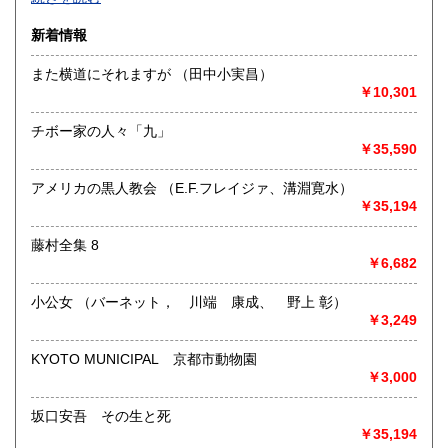
沿線名：-
新着情報
最寄駅：-
営業時間：-
また横道にそれますが （田中小実昌）
定休日：-
￥10,301
書籍の買取について
チボー家の人々「九」
-
￥35,590
アメリカの黒人教会 （E.F.フレイジァ、溝淵寛水）
取り扱い分野
￥35,194
総記、哲学宗教、歴史、社会科学、自然科学、美術工芸、国
語国文、外国文学、古典籍、近代文献、趣味、外国書、サブ
藤村全集 8
カルチャー、古書一般（その他）
￥6,682
書籍全般
小公女 （バーネット， 川端 康成、 野上 彰）
￥3,249
KYOTO MUNICIPAL 京都市動物園
￥3,000
坂口安吾 その生と死
￥35,194