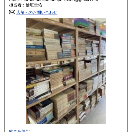
香川県
愛媛県
800円
800円
担当者：檜垣圭佑
店舗へのお問い合わせ
高知県
福岡県
800円
800円
佐賀県
長崎県
800円
800円
熊本県
大分県
800円
800円
宮崎県
鹿児島県
800円
800円
沖縄県
1,500円
-
続きを読む