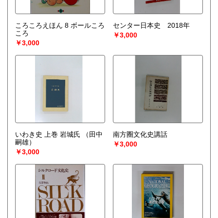
ころころえほん 8 ボールころ
センター日本史 2018年
ころ
￥3,000
￥3,000
いわき史 上巻 岩城氏
（田中
南方圈文化史講話
嗣雄）
￥3,000
￥3,000