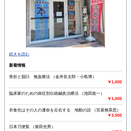
宮崎県
鹿児島県
600円
600円
沖縄県
600円
続きを読む
新着情報
骨折と脱臼 無血療法 （金井良太郎・小島博）
￥1,000
臨床家のための病症別伝統鍼灸治療法 （池田政一）
￥1,000
衣食住はその人の運命を左右する 地動の説 （宮基無茶思）
￥3,500
日本刀便覧 （柴田光男）
稀少・珍しい古書をご提供できるよう努力しております。