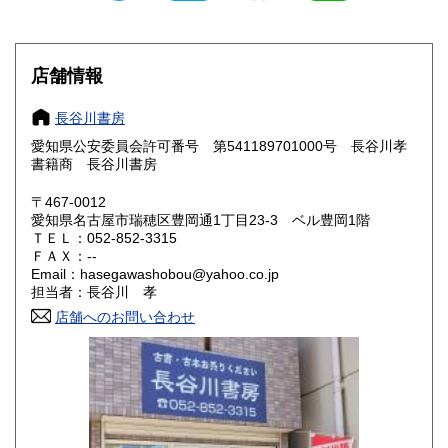
滋賀県
京都府
600円
600円
大阪府
兵庫県
600円
600円
店舗情報
奈良県
和歌山県
600円
600円
長谷川書房
愛知県公安委員会許可番号 第541189701000号 長谷川孝
鳥取県
島根県
600円
600円
書籍商 長谷川書房
岡山県
広島県
600円
600円
〒467-0012
愛知県名古屋市瑞穂区豊岡通1丁目23-3 ベル豊岡1階
ＴＥＬ：052-852-3315
山口県
徳島県
600円
600円
ＦＡＸ：--
Email：hasegawashobou@yahoo.co.jp
香川県
愛媛県
600円
600円
担当者：長谷川 孝
店舗へのお問い合わせ
高知県
福岡県
600円
600円
佐賀県
長崎県
600円
600円
熊本県
大分県
600円
600円