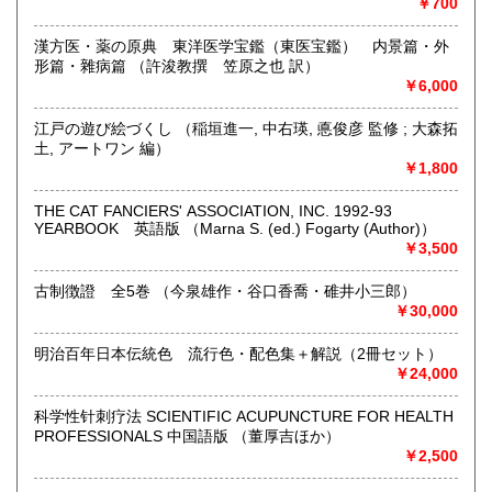
￥700
店舗では、ミステリー・ＳＦ文庫を中心に販売しておりま
す。
漢方医・薬の原典 東洋医学宝鑑（東医宝鑑） 内景篇・外
形篇・雜病篇 （許浚教撰 笠原之也 訳）
沿線名：地下鉄桜通線
￥6,000
最寄駅：「瑞穂運動場西」駅西へ徒歩約7分
営業時間：10時より18時
江戸の遊び絵づくし （稲垣進一, 中右瑛, 悳俊彦 監修 ; 大森拓
定休日：不定休(買取出張により臨時休業)・年末年始
土, アートワン 編）
(12/30〜1/3)
￥1,800
書籍の買取について
THE CAT FANCIERS' ASSOCIATION, INC. 1992-93
YEARBOOK 英語版 （Marna S. (ed.) Fogarty (Author)）
漫画から専門書・技術書まであらゆるジャンルを買取りいた
￥3,500
します。
お気軽にお問い合わせください。
古制徴證 全5巻 （今泉雄作・谷口香喬・碓井小三郎）
￥30,000
古書・古本だけでなく、ポスター・絵葉書・ちらし・古地図
などの紙ものやDVD・CD・レコードも買取りしております。
※刀剣・篆刻・書道・美術・デザイン・東洋医学・軍事・易
明治百年日本伝統色 流行色・配色集＋解説（2冊セット）
学(占い)・オカルト・思想・宗教学専門書高価買取りいたし
￥24,000
ます。
科学性针刺疗法 SCIENTIFIC ACUPUNCTURE FOR HEALTH
愛知県・岐阜県・三重県については、出張買取りさせていた
PROFESSIONALS 中国語版 （董厚吉ほか）
だきます(内容により、お断わりする場合がございます)。
￥2,500
宅配買取をご希望の場合は事前にお電話または、メールにて