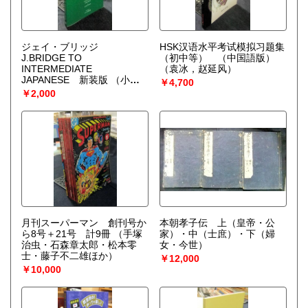
ジェイ・ブリッジ
HSK汉语水平考试模拟习题集
J.BRIDGE TO
（初中等） （中国語版）
INTERMEDIATE
（袁冰，赵延风）
JAPANESE 新装版
（小山
￥4,700
悟）
￥2,000
月刊スーパーマン 創刊号か
本朝孝子伝 上（皇帝・公
ら8号＋21号 計9冊
（手塚
家）・中（士庶）・下（婦
治虫・石森章太郎・松本零
女・今世）
士・藤子不二雄ほか）
￥12,000
￥10,000