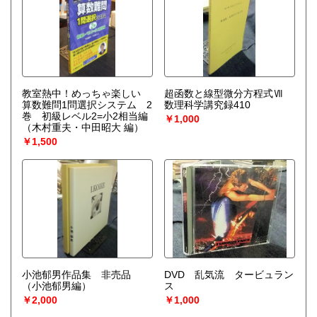
教室熱中！めっちゃ楽しい
超函数と線型微分方程式Ⅶ
算数難問1問選択システム 2
数理科学講究録410
巻 初級レベル2=小2相当編
￥1,000
（木村重夫・中田昭大 編）
￥1,500
小池郁男作品集 非売品
DVD 乱気流 タービュラン
（小池郁男編）
ス
￥2,000
￥1,000