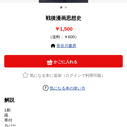
戦後漫画思想史
￥1,500
（送料：￥600）
長谷川書房
かごに入れる
気になる本に追加（ログインで利用可能）
気になる本の使い方
解説
1刷
函
帯付
カバー