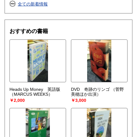
全ての新着情報
お問合せ願います。
店頭買取りもいたしております。
買取の詳細は、ホームページをご覧ください。
おすすめの書籍
取り扱い分野
哲学宗教、歴史、美術工芸、国語国文、古典籍、趣味、サブ
カルチャー、古書一般（その他）
コミック 写真集 DVD CD
Heads Up Money 英語版
DVD 奇跡のリンゴ
（菅野
（MARCUS WEEKS）
美穂ほか出演）
￥2,000
￥3,000